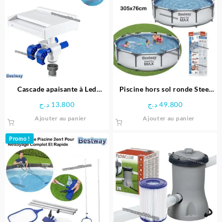
Cascade apaisante à Led
Piscine hors sol ronde Steel
multicolore pour Piscine –
Pro Max 305x76cm -Bestway
د.ج
13.800
د.ج
49.800
Bestway
Ajouter au panier
Ajouter au panier
Promo !