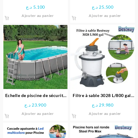
universelle hydro force
à 4 Marches Flowclear 132 cm
د.ج
5.100
د.ج
25.500
145cm-Bestway
Extérieur | Bestway
Ajouter au panier
Ajouter au panier
Echelle de piscine de sécurité
Filtre à sable 3028 L/800 gal-
122 cm | Bestway
Bestway
د.ج
23.900
د.ج
29.980
Ajouter au panier
Ajouter au panier