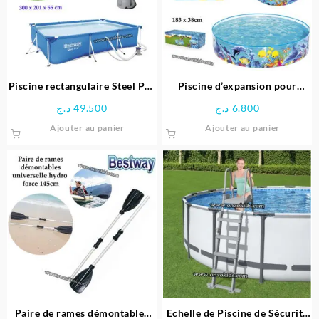
Piscine rectangulaire Steel Pro
Piscine d’expansion pour
avec pompe de filtration 300 x
enfants 183 x 38cm – Bestway
د.ج
49.500
د.ج
6.800
201 x 66 cm -Bestway
Ajouter au panier
Ajouter au panier
Paire de rames démontables
Echelle de Piscine de Sécurité