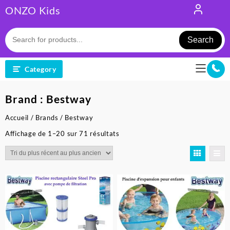
Skip
ONZO Kids
to
content
Search
Category
Brand :
Bestway
Accueil
/
Brands
/ Bestway
Trié
Affichage de 1–20 sur 71 résultats
du
plus
récent
au
plus
ancien