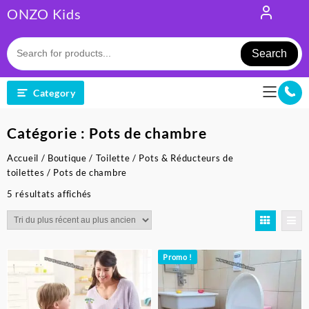
Skip
ONZO Kids
to
content
Search
Category
Catégorie :
Pots de chambre
Accueil
/
Boutique
/
Toilette
/
Pots & Réducteurs de
toilettes
/ Pots de chambre
Trié
5 résultats affichés
du
plus
récent
au
Promo !
plus
ancien