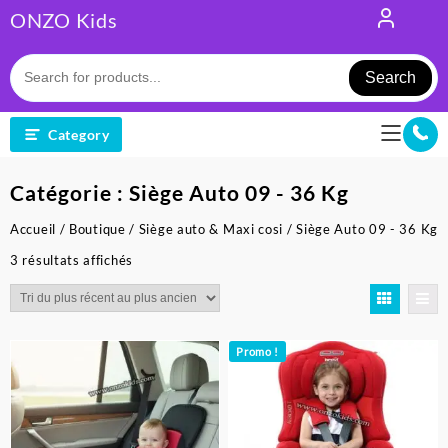
Skip
ONZO Kids
to
content
Search
Category
Catégorie :
Siège Auto 09 - 36 Kg
Accueil
/
Boutique
/
Siège auto & Maxi cosi
/ Siège Auto 09 - 36 Kg
Trié
3 résultats affichés
du
plus
récent
au
Promo !
plus
ancien