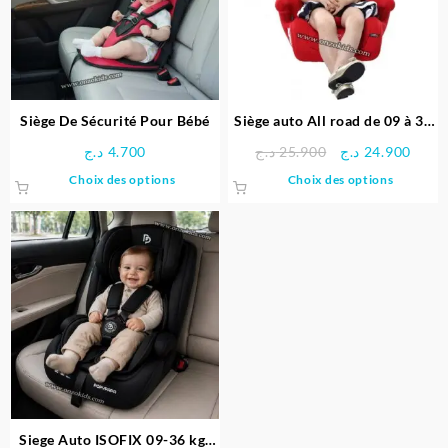
Siège De Sécurité Pour Bébé
Siège auto All road de 09 à 36
kg – Brevi
Le
Le
د.ج
4.700
د.ج
25.900
د.ج
24.900
prix
prix
Ce
Ce
Choix des options
Choix des options
initial
actue
produit
produit
était :
est :
a
a
25.900 د.ج.
plusieurs
plusieu
variations.
variati
Les
Les
options
option
peuvent
peuven
être
être
choisies
choisie
sur
sur
la
la
page
page
Siege Auto ISOFIX 09-36 kg-