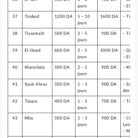
jours
– El-Tar
37
Tindouf
1200 DA
5 – 10
1600 DA
– Tindo
jours
38
Tissemsilt
500 DA
2 – 5
900 DA
– Tisse
jours
39
El-Oued
600 DA
2 – 5
1000 DA
– Djam
jours
– El ou
40
Khenchela
500 DA
2 – 5
900 DA
– Khenc
jours
41
Souk-Ahras
500 DA
1 – 3
900 DA
– Souk-
jours
Ahras
42
Tipaza
400 DA
1 – 3
700 DA
– Tipaz
jours
43
Mila
500 DA
1 – 3
900 DA
– Chel
jours
Laid
– Mila