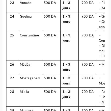
23
Annaba
500 DA
1 – 3
900 DA
– El bo
jours
– Anna
24
Guelma
500 DA
1 – 3
900 DA
– Guel
jours
– Oued
zenati
25
Constantine
500 DA
1 – 3
900 DA
–
jours
Constan
– Dido
mourad
– El kh
26
Médéa
500 DA
1 – 3
900 DA
– Médé
jours
27
Mostaganem
500 DA
1 – 3
900 DA
–
jours
Mosta
28
M’sila
500 DA
1 – 3
900 DA
– Berh
jours
– Bou s
– M’sil
29
Mascara
500 DA
1 – 3
900 DA
– Masc