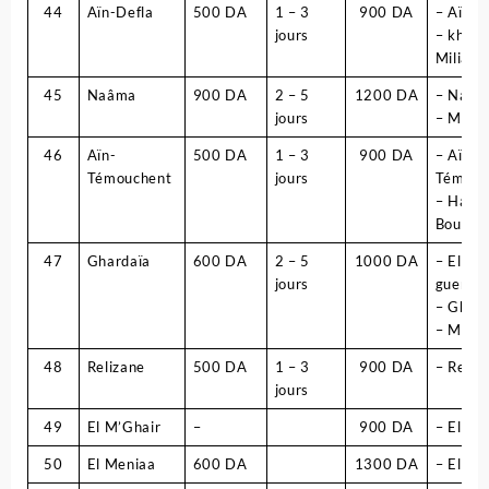
44
Aïn-Defla
500 DA
1 – 3
900 DA
– Aïn-D
jours
– khem
Miliana
45
Naâma
900 DA
2 – 5
1200 DA
– Naâm
jours
– Mechr
46
Aïn-
500 DA
1 – 3
900 DA
– Aïn-
Témouchent
jours
Témouc
– Ham
Bouhdj
47
Ghardaïa
600 DA
2 – 5
1000 DA
– El
jours
guerrar
– Ghard
– Metili
48
Relizane
500 DA
1 – 3
900 DA
– Reliz
jours
49
El M’Ghair
–
900 DA
– El m’
50
El Meniaa
600 DA
1300 DA
– El Me