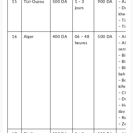
15
Tizi-Ouzou
500 DA
1 – 3
900 DA
– Azza
jours
– Draa 
kheda
– Tizi g
– Tizi-
16
Alger
400 DA
06 – 48
500 DA
– Ain b
heures
– Alger
centre
– Birk
– Bir to
– Bbour
bahri
– Bourd
kifen
– Cher
– Drari
– Houss
day
– Regha
– Zeral