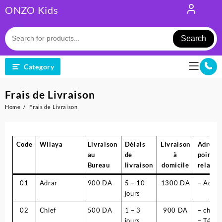
Skip
ONZO Kids
to
content
Search
Category
Frais de Livraison
Home
Frais de Livraison
Code
Wilaya
Livraison
Délais
Livraison
Adress
au
de
à
point d
Bureau
livraison
domicile
relais 
01
Adrar
900 DA
5 – 10
1300 DA
– Adrar
jours
02
Chlef
500 DA
1 – 3
900 DA
– chlef
jours
– Ténès