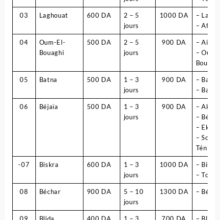
03
Laghouat
600 DA
2 – 5
1000 DA
– Lagh
jours
– Aflou
04
Oum-El-
500 DA
2 – 5
900 DA
– Ain M
Bouaghi
jours
– Oum-
Bouagh
05
Batna
500 DA
1 – 3
900 DA
– Barik
jours
– Batna
06
Béjaïa
500 DA
1 – 3
900 DA
– Akbo
jours
– Béjaï
– Ek ks
– Souk 
Ténine
-07
Biskra
600 DA
1 – 3
1000 DA
– Biskr
jours
– Tolga
08
Béchar
900 DA
5 – 10
1300 DA
– Bécha
jours
09
Blida
400 DA
1 – 3
700 DA
– Blida