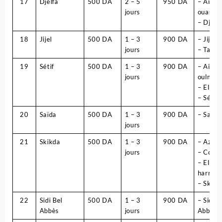
17
Djelfa
500 DA
2 – 5
950 DA
– Ain
jours
ouassa
– Djelf
18
Jijel
500 DA
1 – 3
900 DA
– Jijel
jours
– Taher
19
Sétif
500 DA
1 – 3
900 DA
– Ain
jours
oulmen
– El eu
– Sétif
20
Saïda
500 DA
1 – 3
900 DA
– Saïda
jours
21
Skikda
500 DA
1 – 3
900 DA
– Azza
jours
– Collo
– El
harrou
– Skikd
22
Sidi Bel
500 DA
1 – 3
900 DA
– Sidi B
Abbès
jours
Abbès