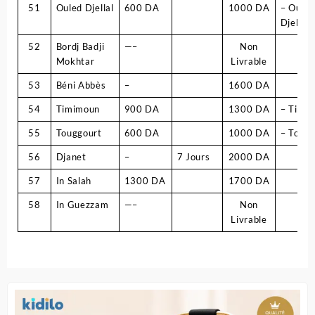
51
Ouled Djellal
600 DA
1000 DA
– Ouel
Djellal
52
Bordj Badji
—–
Non
Mokhtar
Livrable
53
Béni Abbès
–
1600 DA
54
Timimoun
900 DA
1300 DA
– Timi
55
Touggourt
600 DA
1000 DA
– Tougg
56
Djanet
–
7 Jours
2000 DA
57
In Salah
1300 DA
1700 DA
58
In Guezzam
—–
Non
Livrable