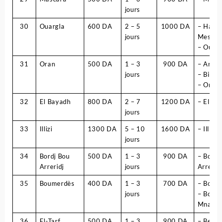
jours
30
Ouargla
600 DA
2 – 5
1000 DA
– Hassi
jours
Messao
– Ouarg
31
Oran
500 DA
1 – 3
900 DA
– Arze
jours
– Bir el 
– Oran
32
El Bayadh
800 DA
2 – 7
1200 DA
– El Ba
jours
33
Illizi
1300 DA
5 – 10
1600 DA
– Illizi
jours
34
Bordj Bou
500 DA
1 – 3
900 DA
– Bordj
Arreridj
jours
Arrerid
35
Boumerdès
400 DA
1 – 3
700 DA
– Boum
jours
– Bordj
Mnaiel
36
El-Tarf
500 DA
1 – 3
900 DA
– Ben M