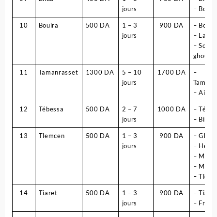
jours
– Boufa
10
Bouira
500 DA
1 – 3
900 DA
– Bouir
jours
– Lakhd
– Souk 
ghouzl
11
Tamanrasset
1300 DA
5 – 10
1700 DA
–
jours
Tamanr
– Ain s
12
Tébessa
500 DA
2 – 7
1000 DA
– Tébes
jours
– Bir E
13
Tlemcen
500 DA
1 – 3
900 DA
– Ghet
jours
– Henn
– Megh
– Mans
– Tlem
14
Tiaret
500 DA
1 – 3
900 DA
– Tiare
jours
– Frend