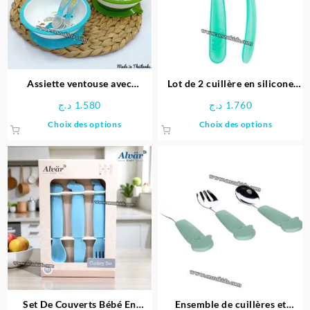
Assiette ventouse avec
Lot de 2 cuillère en silicone
fourchette et Cuillère
souple – Chicco
د.ج
1.580
د.ج
1.760
Ce
Ce
Choix des options
Choix des options
produit
produit
a
a
plusieurs
plusieu
variations.
variati
Les
Les
options
option
peuvent
peuven
être
être
choisies
choisie
sur
sur
la
la
page
page
Set De Couverts Bébé En
Ensemble de cuillères et