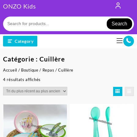
Skip
ONZO Kids
to
content
Search
Category
Catégorie :
Cuillère
Accueil
/
Boutique
/
Repas
/ Cuillère
Trié
4 résultats affichés
du
plus
récent
au
plus
ancien