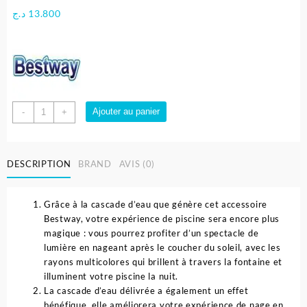
د.ج
13.800
quantité
Ajouter au panier
-
+
de
Cascade
apaisante
DESCRIPTION
BRAND
AVIS (0)
à
Led
multicolore
Grâce à la cascade d’eau que génère cet accessoire
pour
Bestway, votre expérience de piscine sera encore plus
Piscine
magique : vous pourrez profiter d’un spectacle de
-
lumière en nageant après le coucher du soleil, avec les
Bestway
rayons multicolores qui brillent à travers la fontaine et
illuminent votre piscine la nuit.
La cascade d’eau délivrée a également un effet
bénéfique, elle améliorera votre expérience de nage en