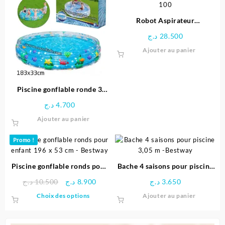
Les
options
Robot Aspirateur
peuven
automatique pour piscine ZX
être
د.ج
28.500
100
choisie
Ajouter au panier
sur
la
page
du
Piscine gonflable ronde 3
produit
boudins 183 x 33 cm
د.ج
4.700
Ajouter au panier
Promo !
Piscine gonflable ronds pour
Bache 4 saisons pour piscine
enfant 196 x 53 cm – Bestway
3,05 m -Bestway
Le
Le
د.ج
10.500
د.ج
8.900
د.ج
3.650
prix
prix
Ce
Choix des options
Ajouter au panier
initial
actuel
produit
était :
est :
a
8.900 د.ج.
10.500 د.ج.