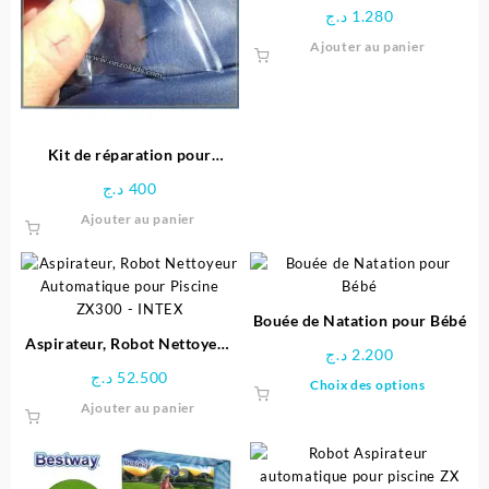
Type I – Bestway
د.ج
1.280
Ajouter au panier
Kit de réparation pour
piscine Intex
د.ج
400
Ajouter au panier
Bouée de Natation pour Bébé
Aspirateur, Robot Nettoyeur
د.ج
2.200
Automatique pour Piscine
د.ج
52.500
Ce
Choix des options
ZX300 – INTEX
produit
Ajouter au panier
a
plusieu
variatio