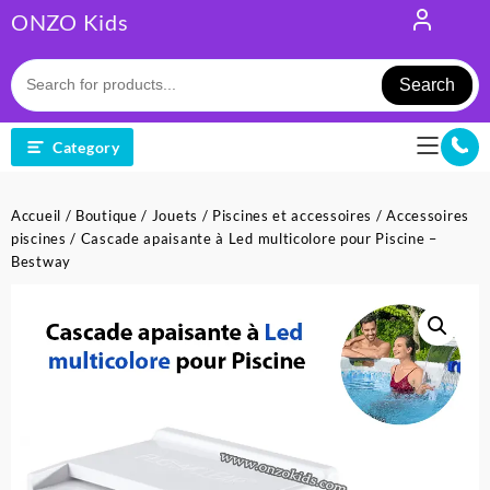
Skip
ONZO Kids
to
content
Search
Category
Accueil
/
Boutique
/
Jouets
/
Piscines et accessoires
/
Accessoires
piscines
/ Cascade apaisante à Led multicolore pour Piscine –
Bestway