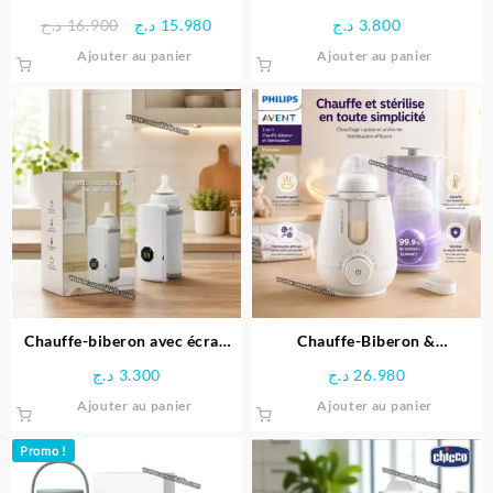
du
Premium – AVENT PHILIPS
Rechargeable Avec Lampe
Le
Le
د.ج
16.900
د.ج
15.980
د.ج
3.800
produit
prix
prix
Ajouter au panier
Ajouter au panier
initial
actuel
était :
est :
15.980 د.ج.
16.900 د.ج.
Chauffe-biberon avec écran
Chauffe-Biberon &
LCD portable et rechargeable
Stérilisateur 2-en-1 Premium
د.ج
3.300
د.ج
26.980
– Philips Avent
Ajouter au panier
Ajouter au panier
Promo !