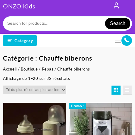
Skip
ONZO Kids
to
content
Search
Category
Catégorie :
Chauffe biberons
Accueil
/
Boutique
/
Repas
/ Chauffe biberons
Trié
Affichage de 1–20 sur 32 résultats
du
plus
récent
au
Promo !
plus
ancien