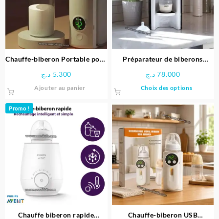
Chauffe-biberon Portable pour
Préparateur de biberons
Voyage
automatique – BABY BREZZA
د.ج
5.300
د.ج
78.000
Ce
Ajouter au panier
Choix des options
produit
a
Promo !
plusieu
variati
Les
option
peuven
être
choisie
sur
la
page
Chauffe biberon rapide
Chauffe-biberon USB