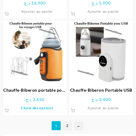
د.ج
16.900
د.ج
5.900
Ajouter au panier
Ajouter au panier
Chauffe-Biberon portable pour
Chauffe-Biberon Portable USB
les voyages USB
د.ج
2.650
د.ج
3.400
Ce
Choix des options
Ajouter au panier
produit
a
1
2
→
plusieurs
variations.