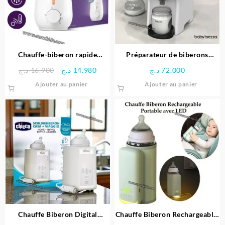
être
choisie
sur
la
page
Chauffe-biberon rapide
Préparateur de biberons
du
Advanced – Avent Philips
Formula Pro Mini – BABY
Le
Le
د.ج
16.900
د.ج
14.980
د.ج
72.000
produit
BREZZA
prix
prix
Ajouter au panier
Ajouter au panier
initial
actuel
était :
est :
14.980 د.ج.
16.900 د.ج.
Chauffe Biberon Digital
Chauffe Biberon Rechargeable,
Maison et Voiture – CHICCO
Portable avec LED