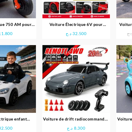
que 750 AM pour
Voiture Électrique 6V pour
Voitur
fant
Enfants – feber
Téléc
11.800
د.ج
32.500
.ج
ctrique enfant
Voiture de drift radiocommandée
Voiture
es AMG GT
4×4
32.500
د.ج
8.300