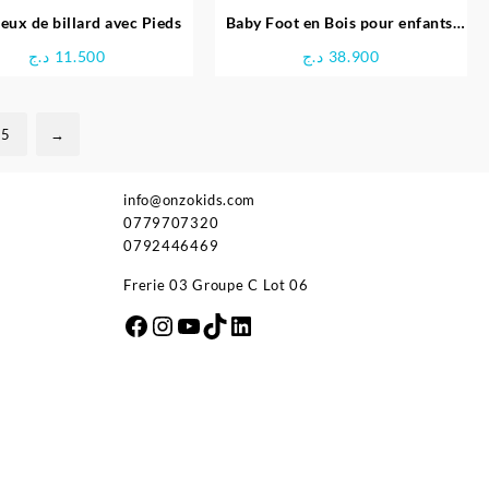
Jeux de billard avec Pieds
Baby Foot en Bois pour enfants,
121 x 61 x 79 cm
د.ج
11.500
د.ج
38.900
5
→
info@onzokids.com
0779707320
0792446469
Frerie 03 Groupe C Lot 06
Facebook
Instagram
YouTube
TikTok
LinkedIn