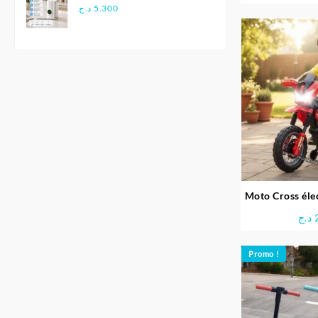
pour Voyage
د.ج
5.300
Moto Cross éle
F
د.ج
Promo !