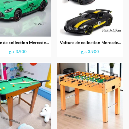
e de collection Mercedes
Voiture de collection Mercedes
AMG GT verte
noire
د.ج
3.900
د.ج
3.900