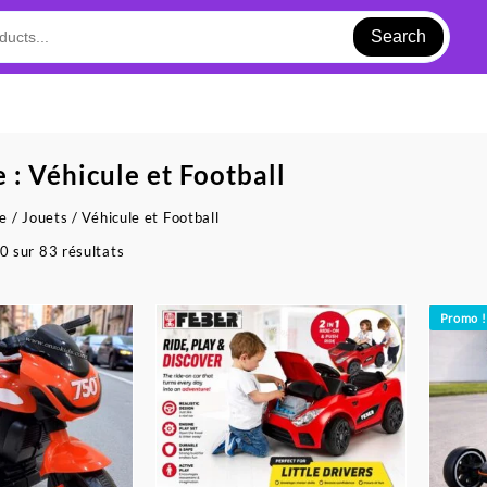
Search
e :
Véhicule et Football
ue
/
Jouets
/ Véhicule et Football
Trié
0 sur 83 résultats
du
plus
récent
Promo !
au
plus
ancien