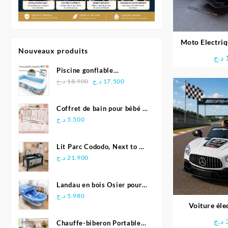
Moto Electri
Nouveaux produits
En
د.ج
Piscine gonflable
Le
Le
rectangulaire 305 x 183 x
د.ج
18.900
د.ج
17.500
prix
prix
56 cm - INTEX
initial
actuel
Coffret de bain pour bébé 5
était :
est :
pièces - Bebelinna
د.ج
5.500
17.500 د.ج.
18.900 د.ج.
Lit Parc Cododo, Next to Me
2en1 – Pingouin
د.ج
21.900
Landau en bois Osier pour
bébé
د.ج
5.980
Voiture éle
Merced
د.ج
Chauffe-biberon Portable