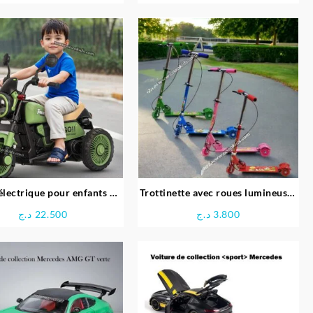
lectrique pour enfants –
Trottinette avec roues lumineuses
Baybee Cruzer
pour enfant
د.ج
22.500
د.ج
3.800