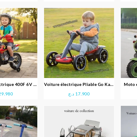
ctrique 400F 6V –
Voiture électrique Pliable Go Kart
Moto é
eber
Pour Enfant 6V
29.980
د.ج
17.900