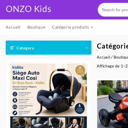
Skip
ONZO Kids
to
content
Accueil
Boutique
Catégorie produits
Catégori
Category
Accueil
/
Boutiq
Affichage de 1–2