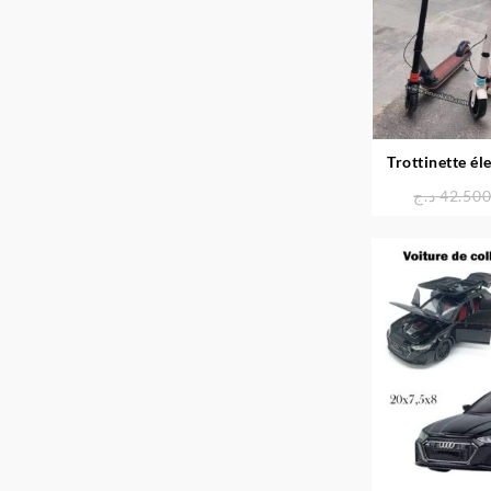
Trottinette él
rechargea
د.ج
42.50