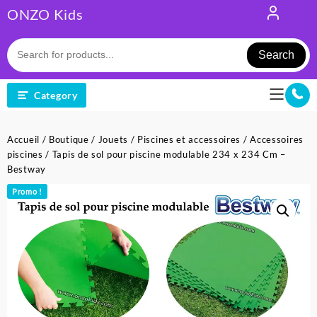
Skip
ONZO Kids
to
content
Search
Category
Accueil
/
Boutique
/
Jouets
/
Piscines et accessoires
/
Accessoires
piscines
/ Tapis de sol pour piscine modulable 234 x 234 Cm –
Bestway
Promo !