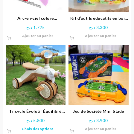
Arc-en-ciel coloré
Kit d’outils éducatifs en bois
Montessori
pour enfants
د.ج
1.725
د.ج
3.300
Ajouter au panier
Ajouter au panier
Tricycle Évolutif Équilibré
Jeu de Société Mini Stade
pour enfant- Ferdi
د.ج
5.800
د.ج
3.900
Ce
Choix des options
Ajouter au panier
produit