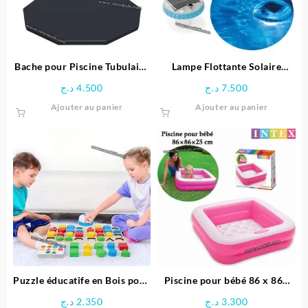
être
choisie
sur
la
page
Bache pour Piscine Tubulaire
Lampe Flottante Solaire
du
Diamètre 3.66 M – Bestway
Multicolore pour Piscine –
د.ج
4.500
د.ج
7.500
produit
Intex
Ajouter au panier
Ajouter au panier
Puzzle éducatife en Bois pour
Piscine pour bébé 86 x 86x
Enfants
25 cm -INTEX
د.ج
2.350
د.ج
3.300