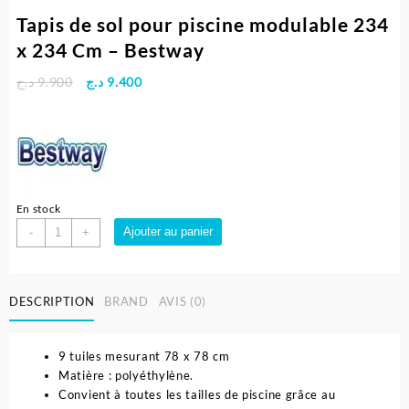
Tapis de sol pour piscine modulable 234
x 234 Cm – Bestway
Le
Le
د.ج
9.900
د.ج
9.400
prix
prix
initial
actuel
était :
est :
9.400 د.ج.
9.900 د.ج.
En stock
quantité
Ajouter au panier
-
+
de
Tapis
de
DESCRIPTION
BRAND
AVIS (0)
sol
pour
piscine
9 tuiles mesurant 78 x 78 cm
modulable
Matière : polyéthylène.
234
Convient à toutes les tailles de piscine grâce au
x