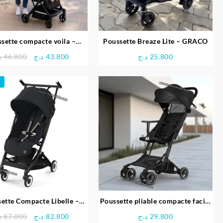
sette compacte voila –
Poussette Breaze Lite – GRACO
FOPPAPEDRETTI
Le
Le
د
46.800
د.ج
43.800
د.ج
25.800
prix
prix
initial
actuel
était :
est :
43.800 د.ج.
46.800 د.ج.
ette Compacte Libelle –
Poussette pliable compacte facile
Cybex
à transporter avec sac à dos
Le
Le
د
87.000
د.ج
82.800
د.ج
29.800