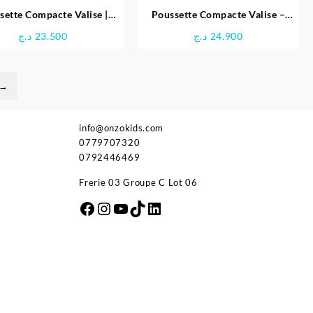
sette Compacte Valise |
Poussette Compacte Valise –
Popypapa
kidilo
د.ج
23.500
د.ج
24.900
→
info@onzokids.com
0779707320
0792446469
Frerie 03 Groupe C Lot 06
Facebook
Instagram
YouTube
TikTok
LinkedIn