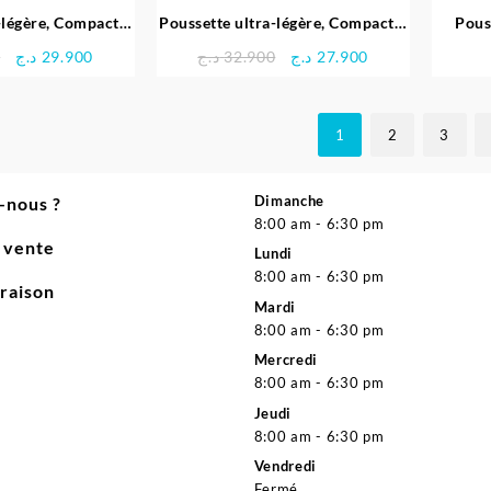
-légère, Compacte,
Poussette ultra-légère, Compacte,
Pous
ina Plus – Kidilo
réversible – UBALDO
Le
Le
Le
Le
0
د.ج
29.900
د.ج
32.900
د.ج
27.900
prix
prix
prix
prix
initial
actuel
initial
actuel
était :
est :
était :
est :
1
2
3
27.900 د.ج.
32.900 د.ج.
29.900 د.ج.
32.900 د.ج.
Dimanche
-nous ?
8:00 am - 6:30 pm
e vente
Lundi
8:00 am - 6:30 pm
vraison
Mardi
8:00 am - 6:30 pm
Mercredi
8:00 am - 6:30 pm
Jeudi
8:00 am - 6:30 pm
Vendredi
Fermé