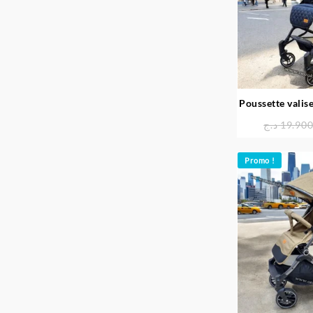
Poussette vali
د.ج
19.90
Promo !