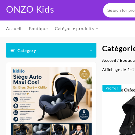
Skip
ONZO Kids
to
content
Accueil
Boutique
Catégorie produits
Catégori
Category
Accueil
/
Boutiq
Affichage de 1–2
Promo !