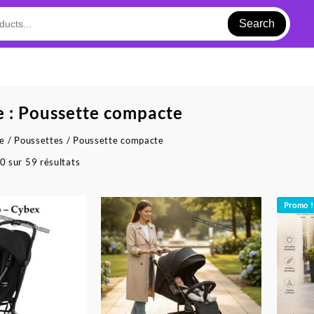
Search
e :
Poussette compacte
ue
/
Poussettes
/ Poussette compacte
Trié
0 sur 59 résultats
du
plus
récent
Promo !
au
plus
ancien