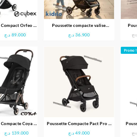
a Compact Orfeo –
Poussette compacte valise
Pous
ybex
réversible pour voyage Doge –
Le
Le
0
د.ج
89.000
د.ج
36.900
.ج
Kidilo
prix
prix
initial
actuel
Promo !
était :
est :
89.000 د.ج.
97.000 د.ج.
a Compacte Coya –
Poussette Compacte Pact Pro –
Pouss
ybex
Joie
Le
Le
0
د.ج
139.000
د.ج
49.000
.ج