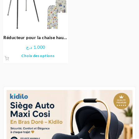
Réducteur pour la chaise haute
– LOPA
د.ج
1.000
Ce
Choix des options
produit
a
plusieurs
variations.
Les
options
peuvent
être
choisies
sur
la
page