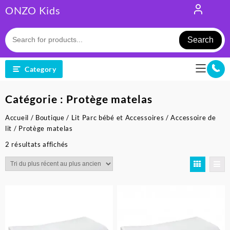
Skip
ONZO Kids
to
content
Search
Category
Catégorie :
Protège matelas
Accueil
/
Boutique
/
Lit Parc bébé et Accessoires
/
Accessoire de
lit
/ Protège matelas
Trié
2 résultats affichés
du
plus
récent
au
plus
ancien