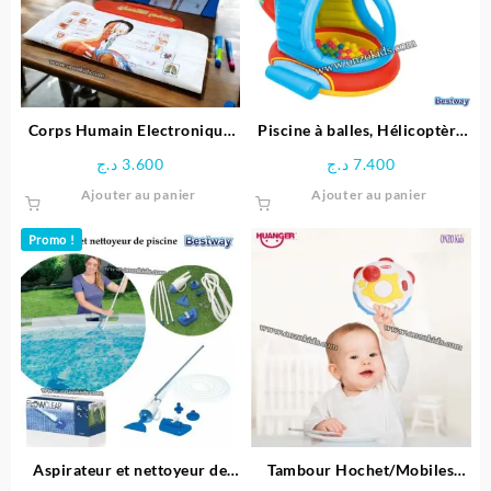
Corps Humain Electronique
Piscine à balles, Hélicoptère
Interactif pour enfant
gonflable pour enfant + 50
د.ج
3.600
د.ج
7.400
balles – Bestway
Ajouter au panier
Ajouter au panier
Promo !
Aspirateur et nettoyeur de
Tambour Hochet/Mobiles