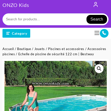
Skip
ONZO Kids
to
content
Search
Category
Accueil
/
Boutique
/
Jouets
/
Piscines et accessoires
/
Accessoires
piscines
/ Echelle de piscine de sécurité 122 cm | Bestway