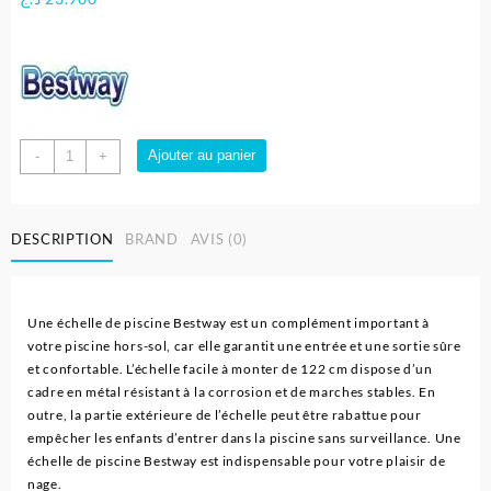
quantité
Ajouter au panier
-
+
de
Echelle
de
DESCRIPTION
BRAND
AVIS (0)
piscine
de
sécurité
122
Une échelle de piscine Bestway est un complément important à
cm
votre piscine hors-sol, car elle garantit une entrée et une sortie sûre
|
et confortable. L’échelle facile à monter de 122 cm dispose d’un
Bestway
cadre en métal résistant à la corrosion et de marches stables. En
outre, la partie extérieure de l’échelle peut être rabattue pour
empêcher les enfants d’entrer dans la piscine sans surveillance. Une
échelle de piscine Bestway est indispensable pour votre plaisir de
nage.