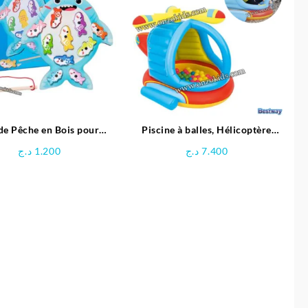
de Pêche en Bois pour
Piscine à balles, Hélicoptère
Enfants
gonflable pour enfant + 50 balles
د.ج
1.200
د.ج
7.400
– Bestway