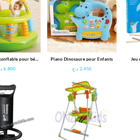
gonflable pour bébé
Piano Dinosaure pour Enfants
Jeu 
fe – INTEX
د.
6.800
د.ج
2.450