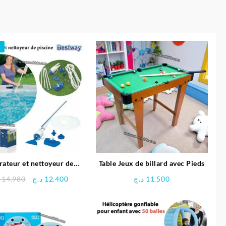
rateur et nettoyeur de
Table Jeux de billard avec Pieds
piscine – Bestway
Le
Le
14.980
د.ج
12.400
د.ج
11.500
prix
prix
initial
actuel
était :
est :
12.400 د.ج.
14.980 د.ج.