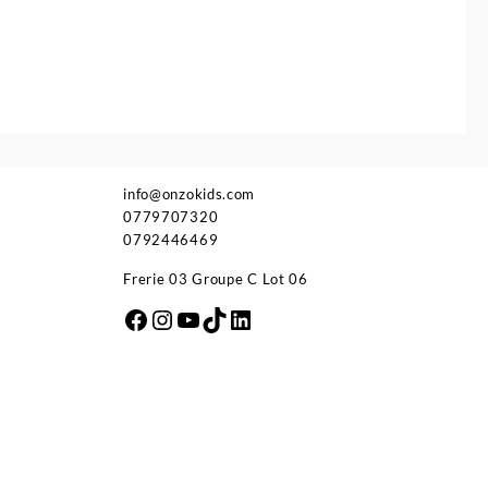
info@onzokids.com
0779707320
0792446469
Frerie 03 Groupe C Lot 06
Facebook
Instagram
YouTube
TikTok
LinkedIn