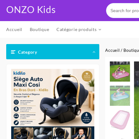
Skip
ONZO Kids
to
content
Accueil
Boutique
Catégorie produits
Accueil
/
Boutiq
Category