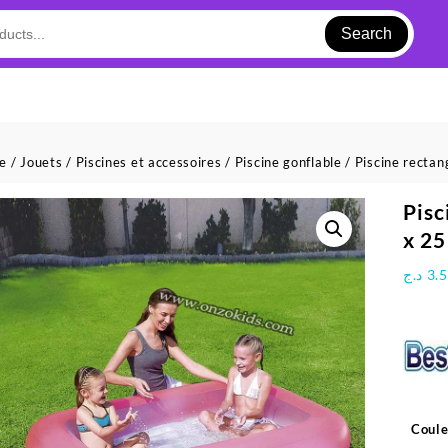
Search
ue
/
Jouets
/
Piscines et accessoires
/
Piscine gonflable
/ Piscine recta
Pisc
x 25
د.ج
3.
Coule