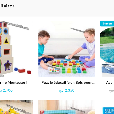
ilaires
Promo !
orme Montessori
Puzzle éducatife en Bois pour
Aspi
Enfants
د.
2.700
د.ج
2.350
د.ج