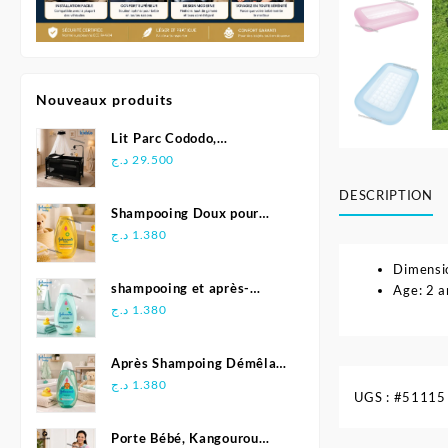
Nouveaux produits
Lit Parc Cododo,
Multifonction - Kidilo
د.ج
29.500
DESCRIPTION
Shampooing Doux pour
Bébé 500 ml - Johnson's
د.ج
1.380
Dimensi
shampooing et après-
Age: 2 a
shampoing 2en1 Soft &
د.ج
1.380
Shiny 500 ml - Johnson's
Baby
Après Shampoing Démêlant
pour bébé - Johnson'S Baby
د.ج
1.380
UGS :
#51115
Porte Bébé, Kangourou