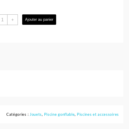
uantité
+
Ajouter au panier
e
iscine
ectangulaire
our
nfant
65
04
5
m
estway
Catégories :
Jouets
,
Piscine gonflable
,
Piscines et accessoires