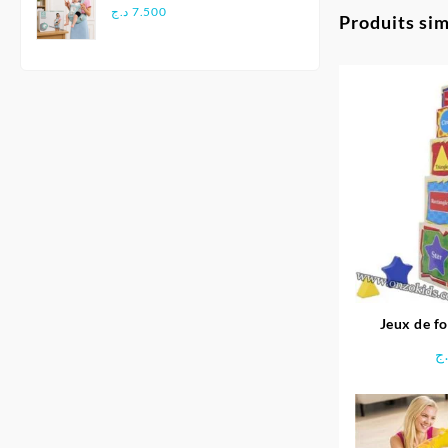
Multifonctionnel
د.ج
7.500
Produits sim
Ergonomique - Aiebao
Jeux de f
ج