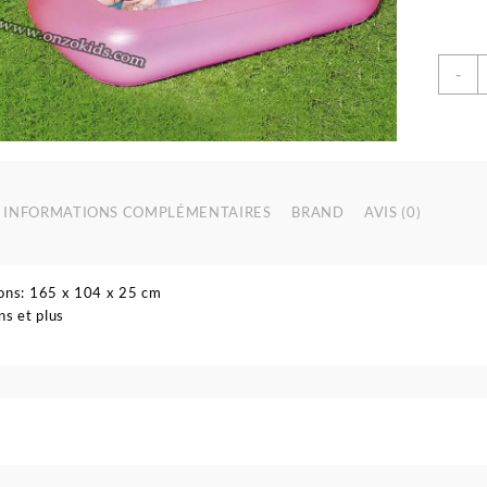
q
-
d
P
r
p
e
1
INFORMATIONS COMPLÉMENTAIRES
BRAND
AVIS (0)
x
1
x
ons: 165 x 104 x 25 cm
2
ns et plus
c
-
B