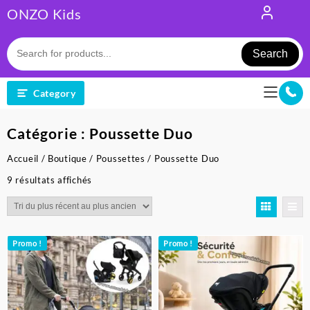
Skip
ONZO Kids
to
content
Search
Category
Catégorie :
Poussette Duo
Accueil
/
Boutique
/
Poussettes
/ Poussette Duo
Trié
9 résultats affichés
du
plus
récent
au
Promo !
Promo !
plus
ancien