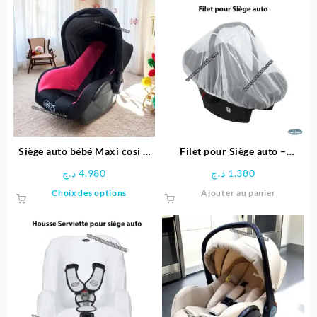
Siège auto bébé Maxi cosi –
Filet pour Siège auto –
Local
Sevibebe
د.ج
4.980
د.ج
1.380
Ce
Choix des options
Ajouter au panier
produit
a
plusieurs
variations.
Les
options
peuvent
être