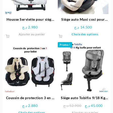
choisies
sur
la
page
Housse Serviette pour siège
Siège auto Maxi cosi pour
du
auto – brevi
bébé de luxe – kidilo
د.ج
2.980
د.ج
14.500
produit
Ce
Ajouter au panier
Choix des options
produit
a
Promo !
plusieu
variatio
Les
options
peuven
être
choisie
sur
la
page
Coussin de protection 3 en 1
Siège auto Tobifix 9/18 Kg
du
pour bébé – bebekevi
Isofix pour enfant – Bébé-
Le
Le
د.ج
2.880
د.ج
52.900
د.ج
45.000
produit
confort
prix
prix
Ce
Choix des options
Ajouter au panier