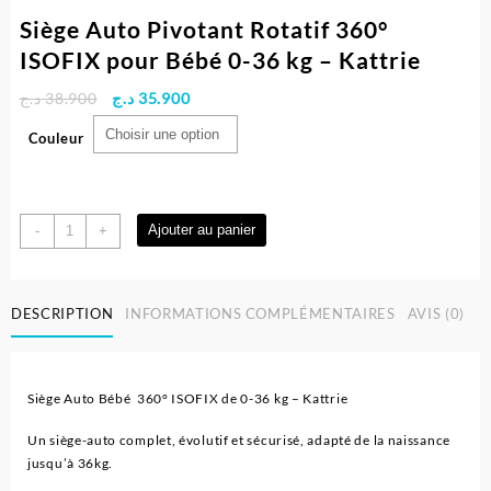
Siège Auto Pivotant Rotatif 360°
ISOFIX pour Bébé 0-36 kg – Kattrie
Le
Le
د.ج
38.900
د.ج
35.900
prix
prix
Couleur
initial
actuel
était :
est :
35.900 د.ج.
38.900 د.ج.
quantité
Ajouter au panier
-
+
de
Siège
Auto
DESCRIPTION
INFORMATIONS COMPLÉMENTAIRES
AVIS (0)
Pivotant
Rotatif
360°
ISOFIX
Siège Auto Bébé 360° ISOFIX de 0-36 kg – Kattrie
pour
Bébé
Un siège-auto complet, évolutif et sécurisé, adapté de la naissance
0-
jusqu’à 36kg.
36