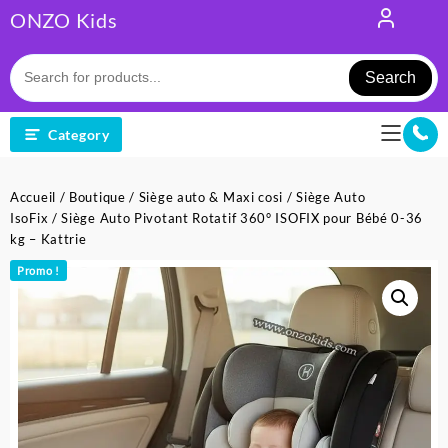
Skip
ONZO Kids
to
content
Search
Category
Accueil
/
Boutique
/
Siège auto & Maxi cosi
/
Siège Auto
IsoFix
/ Siège Auto Pivotant Rotatif 360° ISOFIX pour Bébé 0-36
kg – Kattrie
Promo !