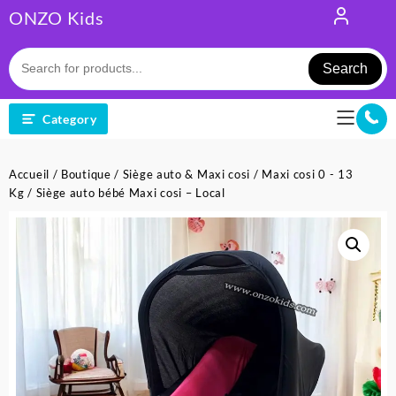
Skip
ONZO Kids
to
content
Search
Category
Accueil
/
Boutique
/
Siège auto & Maxi cosi
/
Maxi cosi 0 - 13
Kg
/ Siège auto bébé Maxi cosi – Local