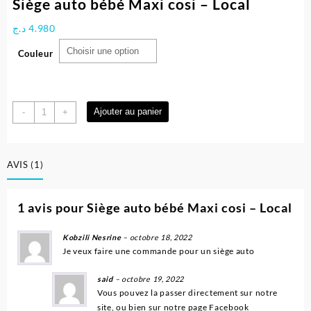
Siège auto bébé Maxi cosi – Local
د.ج
4.980
Couleur
quantité
Ajouter au panier
-
+
de
Siège
auto
AVIS (1)
bébé
Maxi
cosi
1 avis pour
Siège auto bébé Maxi cosi – Local
-
Local
Kobzili Nesrine
–
octobre 18, 2022
Je veux faire une commande pour un siège auto
said
–
octobre 19, 2022
Vous pouvez la passer directement sur notre
site, ou bien sur notre page Facebook