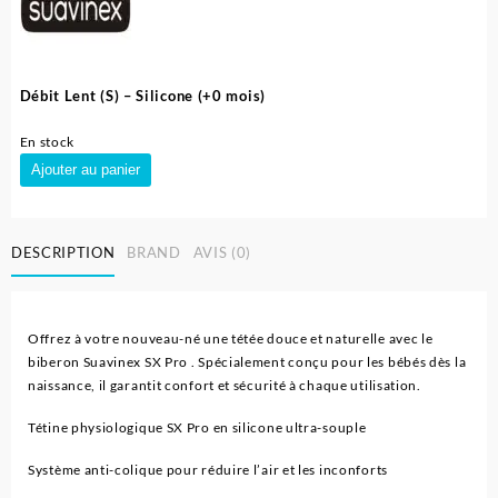
Débit Lent (S) – Silicone (+0 mois)
En stock
quantité
Ajouter au panier
de
Biberon
En
DESCRIPTION
BRAND
AVIS (0)
Plastique
SX
Pro
Anti-
Offrez à votre nouveau-né une tétée douce et naturelle avec le
Colique
biberon Suavinex SX Pro . Spécialement conçu pour les bébés dès la
150
naissance, il garantit confort et sécurité à chaque utilisation.
ml
-
Tétine physiologique SX Pro en silicone ultra-souple
Suavinex
Système anti-colique pour réduire l’air et les inconforts