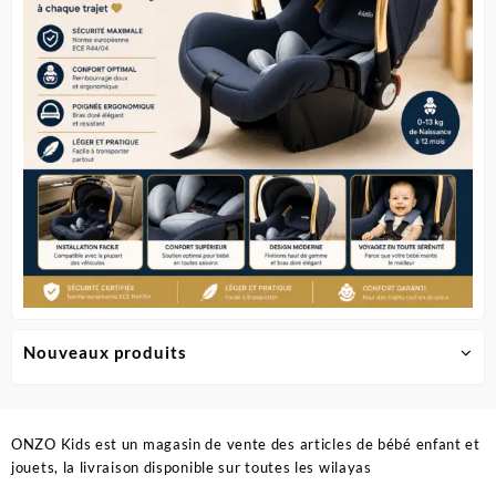
choisie
sur
la
page
du
produit
Nouveaux produits
ONZO Kids est un magasin de vente des articles de bébé enfant et
jouets, la livraison disponible sur toutes les wilayas