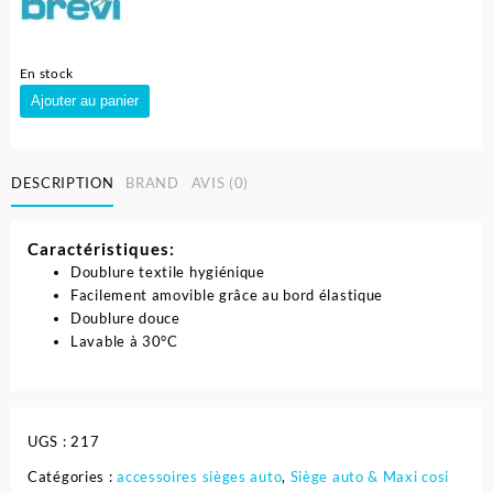
En stock
quantité
Ajouter au panier
de
Housse
Serviette
DESCRIPTION
BRAND
AVIS (0)
pour
siège
auto
Caractéristiques:
-
Doublure textile hygiénique
brevi
Facilement amovible grâce au bord élastique
Doublure douce
Lavable à 30°C
UGS :
217
Catégories :
accessoires sièges auto
,
Siège auto & Maxi cosi