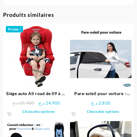
Produits similaires
Promo !
Siège auto All road de 09 à 36
Pare-soleil pour voiture –
kg – Brevi
SeviBebe
Le
Le
د.ج
25.900
د.ج
24.900
د.ج
2.830
prix
prix
Ce
Ce
Choix des options
Choix des options
initial
actuel
produit
produit
était :
est :
a
a
24.900 د.ج.
25.900 د.ج.
plusieurs
plusieu
variations.
variatio