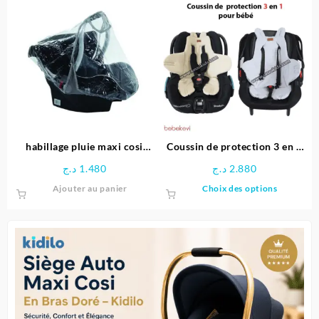
12.400 د.ج.
plusieu
variatio
Les
options
peuven
être
choisie
sur
la
page
habillage pluie maxi cosi
Coussin de protection 3 en 1
du
universel
pour bébé – bebekevi
د.ج
1.480
د.ج
2.880
produit
Ce
Ajouter au panier
Choix des options
produit
a
plusieu
variatio
Les
options
peuven
être