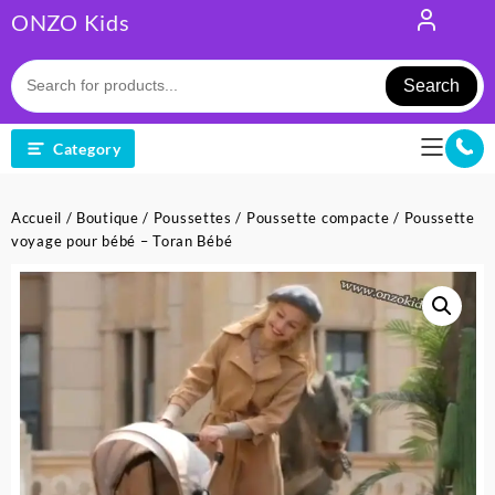
Skip
ONZO Kids
to
content
Search
Category
Accueil
/
Boutique
/
Poussettes
/
Poussette compacte
/ Poussette
voyage pour bébé – Toran Bébé