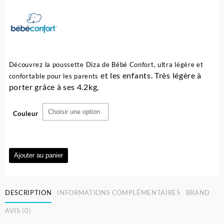
Découvrez la poussette Diza de Bébé Confort, ultra légère et
et les enfants. Très légère à
confortable pour les parents
porter grâce à ses 4.2kg,
Couleur
quantité
Ajouter au panier
de
Poussette
Diza
DESCRIPTION
INFORMATIONS COMPLÉMENTAIRES
BRAND
Brave
-
AVIS (0)
Bébé