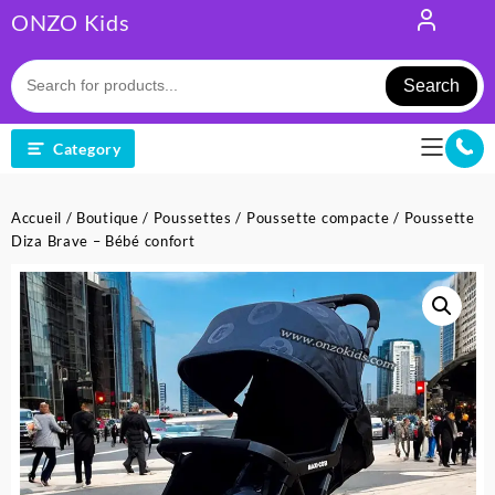
Skip
ONZO Kids
to
content
Search
Category
Accueil
/
Boutique
/
Poussettes
/
Poussette compacte
/ Poussette
Diza Brave – Bébé confort