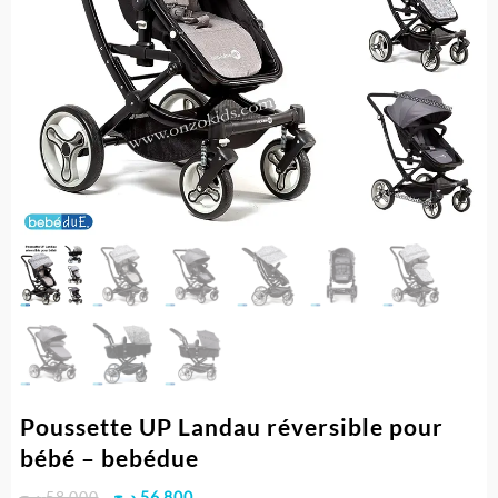
Poussette UP Landau réversible pour
bébé – bebédue
Le
Le
د.ج
58.000
د.ج
56.800