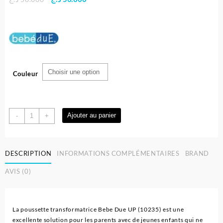
prix
prix
initial
actuel
était :
est :
56.800 د.ج.
58.000 د.ج.
Couleur
quantité
Ajouter au panier
-
+
de
Poussette
UP
DESCRIPTION
INFORMATIONS COMPLÉMENTAIRES
BRAND
Landau
réversible
AVIS (0)
pour
bébé
-
bebédue
La poussette transformatrice Bebe Due UP (10235) est une
excellente solution pour les parents avec de jeunes enfants qui ne