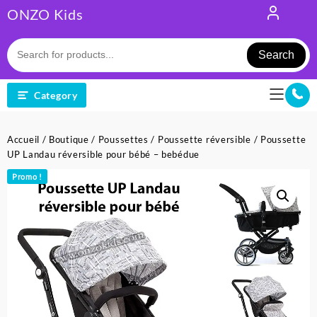
Skip
ONZO Kids
to
content
Search
Category
Accueil
/
Boutique
/
Poussettes
/
Poussette réversible
/ Poussette
UP Landau réversible pour bébé – bebédue
Promo !