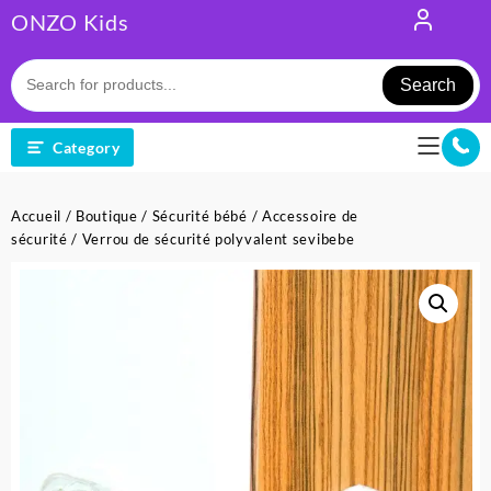
Skip
ONZO Kids
to
content
Search
Category
Accueil
/
Boutique
/
Sécurité bébé
/
Accessoire de
sécurité
/ Verrou de sécurité polyvalent sevibebe