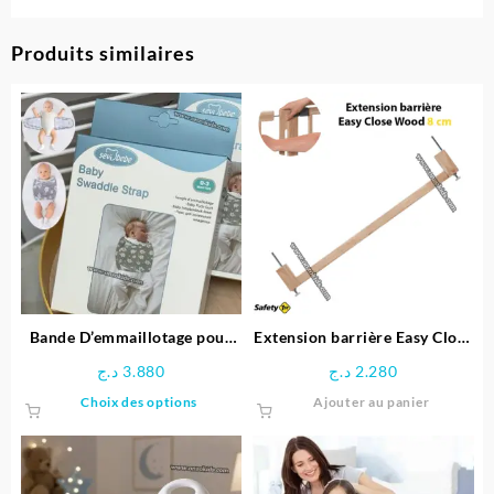
Produits similaires
Bande D’emmaillotage pour
Extension barrière Easy Close
Bebe – Sevibebe
Wood 8 cm – Safety 1st
د.ج
3.880
د.ج
2.280
Ce
Choix des options
Ajouter au panier
produit
a
plusieurs
variations.