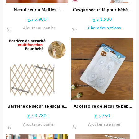
Nebuliseur a Mailles –
Casque sécurité pour bébé –
Swingmed
The Best Baby
د.ج
5.900
د.ج
1.580
Ce
Ajouter au panier
Choix des options
produit
a
plusieu
variatio
Les
options
peuven
être
choisie
sur
la
page
Barrière de sécurité escalier
Accessoire de sécurité bébé
du
110 Cm
multifonctionnel
د.ج
3.780
د.ج
750
produit
Ajouter au panier
Ajouter au panier