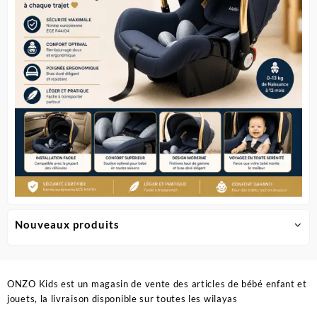
choisies
choisie
sur
sur
la
la
page
page
du
du
produit
produit
Nouveaux produits
ONZO Kids est un magasin de vente des articles de bébé enfant et
jouets, la livraison disponible sur toutes les wilayas