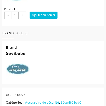
En stock
quantité
Ajouter au panier
-
+
de
Verrou
de
BRAND
AVIS (0)
sécurité
polyvalent
sevibebe
Brand
Sevibebe
UGS :
100575
Catégories :
Accessoire de sécurité
,
Sécurité bébé