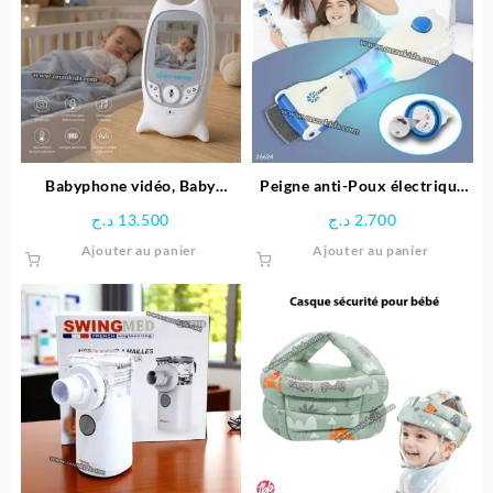
Les
options
peuvent
être
choisies
sur
la
page
Babyphone vidéo, Baby
Peigne anti-Poux électrique
du
Monitor Avec écran et
pour enfant | V-COMB
د.ج
13.500
د.ج
2.700
produit
Caméra Pour Bébé
Ajouter au panier
Ajouter au panier