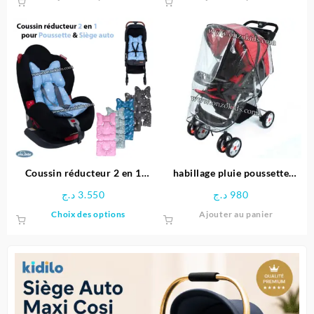
initial
actue
était :
est :
41.600 د.ج.
Coussin réducteur 2 en 1
habillage pluie poussette
pour Poussette & Siège auto |
universel ombrelle poussette
د.ج
3.550
د.ج
980
Sevibebe
– Mamounette
Ce
Choix des options
Ajouter au panier
produit
a
plusieurs
variations.
Les
options