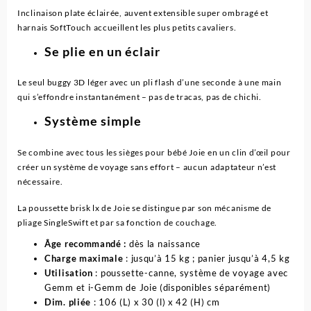
Inclinaison plate éclairée, auvent extensible super ombragé et
harnais SoftTouch accueillent les plus petits cavaliers.
Se plie en un éclair
Le seul buggy 3D léger avec un pli flash d’une seconde à une main
qui s’effondre instantanément – pas de tracas, pas de chichi.
Système simple
Se combine avec tous les sièges pour bébé Joie en un clin d’œil pour
créer un système de voyage sans effort – aucun adaptateur n’est
nécessaire.
La poussette brisk lx de Joie se distingue par son mécanisme de
pliage SingleSwift et par sa fonction de couchage.
Âge recommandé :
dès la naissance
Charge maximale
: jusqu’à 15 kg ; panier jusqu’à 4,5 kg
Utilisation
: poussette-canne, système de voyage avec
Gemm et i-Gemm de Joie (disponibles séparément)
Dim. pliée
: 106 (L) x 30 (l) x 42 (H) cm