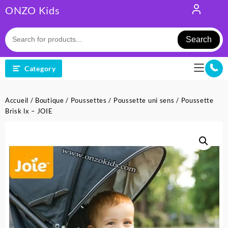
Skip
ONZO Kids
to
content
Search
Category
Accueil
/
Boutique
/
Poussettes
/
Poussette uni sens
/ Poussette
Brisk lx – JOIE