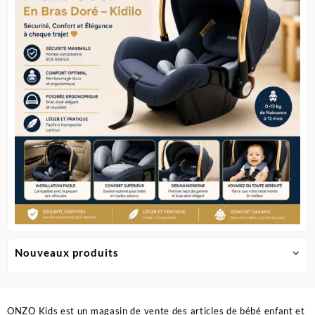
peuvent
être
choisies
sur
la
page
du
produit
Nouveaux produits
ONZO Kids est un magasin de vente des articles de bébé enfant et