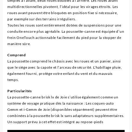
simples à l’avant, deux roues doubles à l’arrière. Les roues avant
multidirectionnelles pivotent, l’idéal pour les virages étroits. Les
roues avant peuvent être bloquées en position fixe si nécessaire,
par exemple sur des terrains irréguliers.
Toutes les roues sont entièrement dotées de suspensions pour une
conduite encore plus agréable. La poussette-canne est équipée d’un
frein OneTouch actionnable facilement du pied pour la stopper de
manière sûre.
Comprend
La poussette comprend le châssis avec les roues et un panier, ainsi
que le siège avec la capote et l’arceau de sécurité. L’habillage pluie,
également fourni, protège votre enfant du vent et du mauvais
temps.
Particularités
La poussette-canne brisk lx de Joie s’utilise également comme un
système de voyage pratique dès la naissance : Les coques-auto
Gemm et i-Gemm de Joie (disponibles séparément) peuvent être
combinées à la poussette brisk lx sans adaptateurs supplémentaires.
Un support prévu à cet effet est intégré au repose-pieds