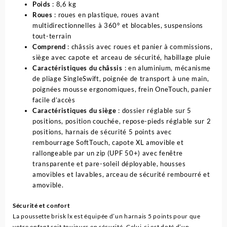
Poids
: 8,6 kg
Roues
: roues en plastique, roues avant
multidirectionnelles à 360° et blocables, suspensions
tout-terrain
Comprend
: châssis avec roues et panier à commissions,
siège avec capote et arceau de sécurité, habillage pluie
Caractéristiques du châssis
: en aluminium, mécanisme
de pliage SingleSwift, poignée de transport à une main,
poignées mousse ergonomiques, frein OneTouch, panier
facile d’accès
Caractéristiques
du siège
: dossier réglable sur 5
positions, position couchée, repose-pieds réglable sur 2
positions, harnais de sécurité 5 points avec
rembourrage SoftTouch, capote XL amovible et
rallongeable par un zip (UPF 50+) avec fenêtre
transparente et pare-soleil déployable, housses
amovibles et lavables, arceau de sécurité rembourré et
amovible.
Sécurité et confort
La poussette brisk lx est équipée d’un harnais 5 points pour que
votre enfant soit toujours en sécurité. Celui-ci est doté d’un