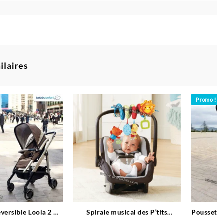
ilaires
Promo !
versible Loola 2 –
Spirale musical des P’tits
Pousset