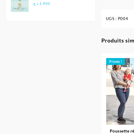
Douce - Biolane
د.ج
1.950
UGS :
P004
Produits sim
Promo !
Poussette ré