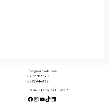
info@onzokids.com
0779707320
0792446469
Frerie 03 Groupe C Lot 06
Facebook
Instagram
YouTube
TikTok
LinkedIn