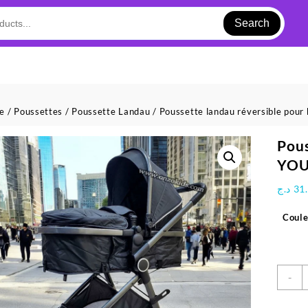
Search
ue
/
Poussettes
/
Poussette Landau
/ Poussette landau réversible pou
Pous
YO
د.ج
31
Coule
q
-
d
P