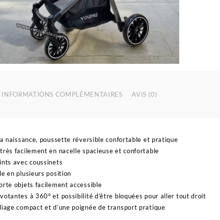
l
r
p
b
-
Y
INFORMATIONS COMPLÉMENTAIRES
AVIS (0)
 la naissance, poussette réversible confortable et pratique
très facilement en nacelle spacieuse et confortable
ints avec coussinets
le en plusieurs position
orte objets facilement accessible
votantes à 360° et possibilité d’être bloquées pour aller tout droit
liage compact et d’une poignée de transport pratique