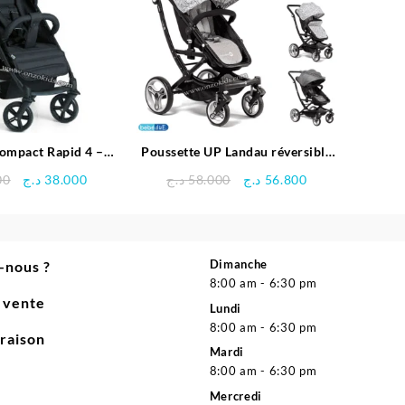
compact Rapid 4 –
Poussette UP Landau réversible
Hauck
pour bébé – bebédue
Le
Le
Le
Le
00
د.ج
38.000
د.ج
58.000
د.ج
56.800
prix
prix
prix
prix
initial
actuel
initial
actuel
était :
est :
était :
est :
56.800 د.ج.
58.000 د.ج.
38.000 د.ج.
41.600 د.ج.
Dimanche
-nous ?
8:00 am - 6:30 pm
e vente
Lundi
8:00 am - 6:30 pm
vraison
Mardi
8:00 am - 6:30 pm
Mercredi