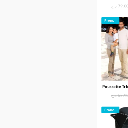
Béb
د.ج
79.0
Promo !
Poussette Tr
enfant 
د.ج
55.9
Promo !