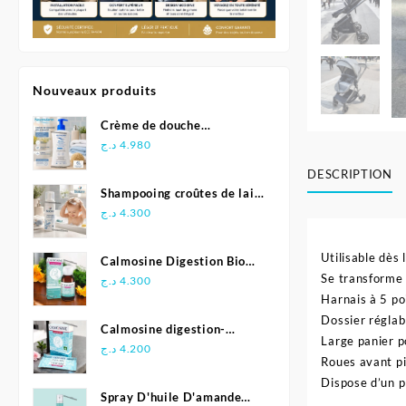
Nouveaux produits
Crème de douche
Relipidante - Neutraderm
د.ج
4.980
DESCRIPTION
Shampooing croûtes de lait
- Biolane
د.ج
4.300
Utilisable dès
Calmosine Digestion Bio
Se transforme 
Bébé 100 ml
د.ج
4.300
Harnais à 5 po
Dossier réglab
Calmosine digestion-
Large panier p
Biolane
د.ج
4.200
Roues avant pi
Dispose d’un p
Spray D'huile D'amande