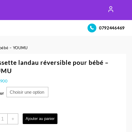
0792446469
r bébé – YOUMU
sette landau réversible pour bébé –
UMU
.900
ur
uantité
+
Ajouter au panier
e
oussette