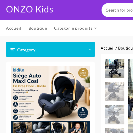
Skip
ONZO Kids
to
content
Accueil
Boutique
Catégorie produits
Accueil
/
Boutiq
Category