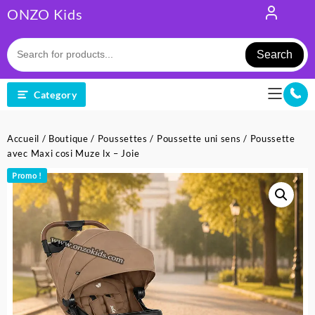
Skip
ONZO Kids
to
content
Search
Category
Accueil
/
Boutique
/
Poussettes
/
Poussette uni sens
/ Poussette
avec Maxi cosi Muze lx – Joie
Promo !