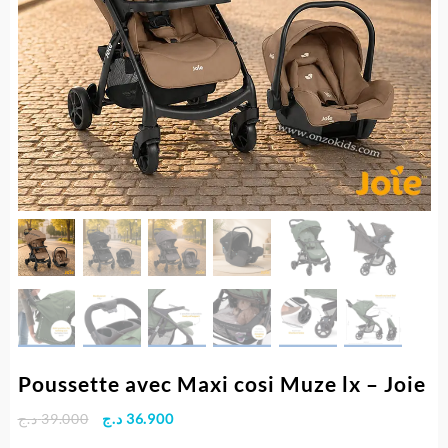
Poussette avec Maxi cosi Muze lx – Joie
Le
Le
د.ج
39.000
د.ج
36.900
prix
prix