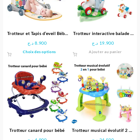
Trotteur et Tapis d’eveil Bébé
Trotteur interactive balade à
Musical avec jouets
cheval 3 en 1 pour enfant |
د.ج
8.900
د.ج
19.900
Clementoni
Ce
Choix des options
Ajouter au panier
produit
a
plusieurs
variations.
Les
options
peuvent
être
choisies
sur
la
page
Trotteur canard pour bébé
Trotteur musical évolutif 2 en
du
1 pour bébé – Hola
د.ج
4.900
د.ج
24.500