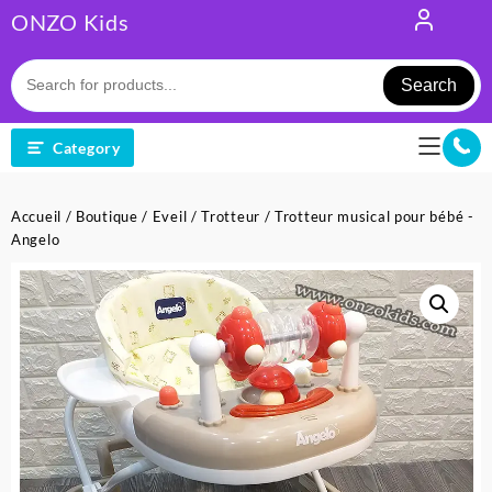
Skip
ONZO Kids
to
content
Search
Category
Accueil
/
Boutique
/
Eveil
/
Trotteur
/ Trotteur musical pour bébé -
Angelo