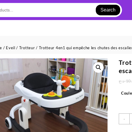
Search
ue
/
Eveil
/
Trotteur
/ Trotteur 4en1 qui empêche les chutes des escalie
Trot
esca
د.ج
10
Coule
q
-
d
T