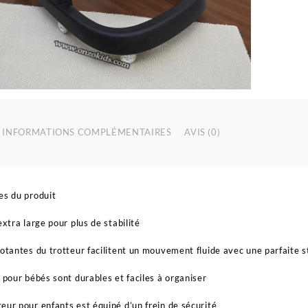
4
q
e
l
c
d
e
INFORMATIONS COMPLÉMENTAIRES
AVIS (0)
es du produit
extra large pour plus de stabilité
votantes du trotteur facilitent un mouvement fluide avec une parfaite st
s pour bébés sont durables et faciles à organiser
eur pour enfants est équipé d’un frein de sécurité