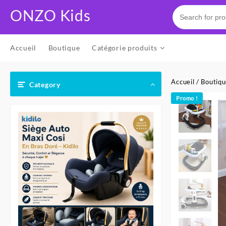
Skip
ONZO Kids
to
content
Accueil
Boutique
Catégorie produits
Accueil
/
Boutiq
Category
Promo !