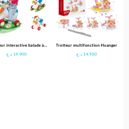
eur interactive balade à
Trotteur multifonction Huanger
al 3 en 1 pour enfant |
د.ج
19.900
د.ج
14.900
Clementoni