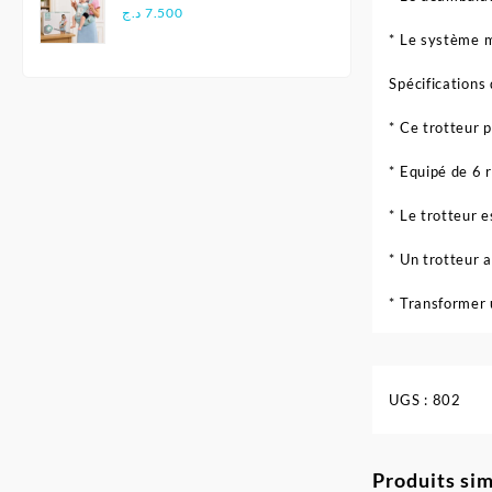
Multifonctionnel
د.ج
7.500
Ergonomique - Aiebao
* Le système m
Spécifications
* Ce trotteur 
* Equipé de 6 
* Le trotteur 
* Un trotteur 
* Transformer 
UGS :
802
Produits sim