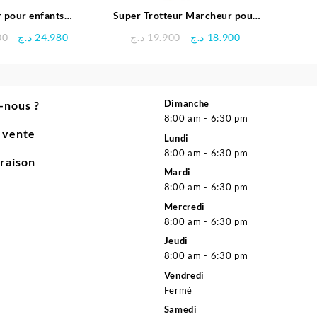
r pour enfants
Super Trotteur Marcheur pour
ANDO -CAM
bébé – vtech
Le
Le
Le
Le
00
د.ج
24.980
د.ج
19.900
د.ج
18.900
prix
prix
prix
prix
initial
actuel
initial
actuel
était :
est :
était :
est :
18.900 د.ج.
19.900 د.ج.
24.980 د.ج.
25.900 د.ج.
Dimanche
-nous ?
8:00 am - 6:30 pm
e vente
Lundi
8:00 am - 6:30 pm
vraison
Mardi
8:00 am - 6:30 pm
Mercredi
8:00 am - 6:30 pm
Jeudi
8:00 am - 6:30 pm
Vendredi
Fermé
Samedi