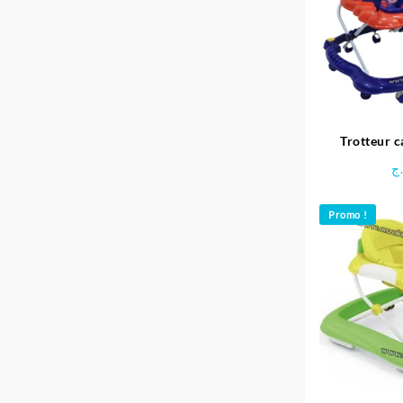
Trotteur 
ج
Promo !