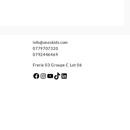
info@onzokids.com
0779707320
0792446469
Frerie 03 Groupe C Lot 06
Facebook
Instagram
YouTube
TikTok
LinkedIn