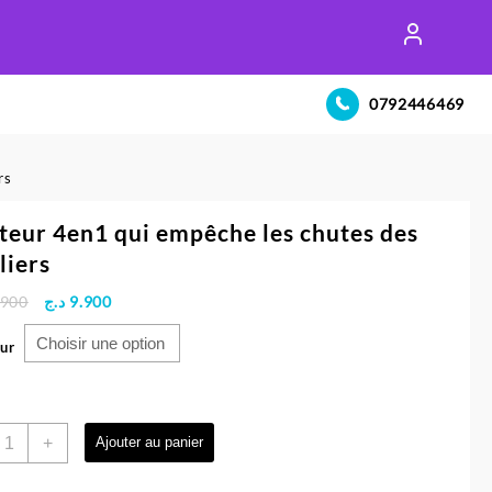
0792446469
rs
teur 4en1 qui empêche les chutes des
liers
Le
Le
.900
د.ج
9.900
prix
prix
initial
actuel
ur
était :
est :
9.900 د.ج.
10.900 د.ج.
uantité
+
Ajouter au panier
e
rotteur