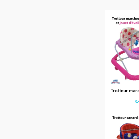
Trotteur marc
jouet d’évei
ج