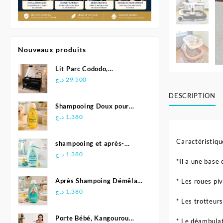
Nouveaux produits
Lit Parc Cododo,
Multifonction - Kidilo
د.ج
29.500
DESCRIPTION
Shampooing Doux pour
Bébé 500 ml - Johnson's
د.ج
1.380
Caractéristiqu
shampooing et après-
shampoing 2en1 Soft &
د.ج
1.380
*Il a une base 
Shiny 500 ml - Johnson's
Baby
Après Shampoing Démêlant
* Les roues pi
pour bébé - Johnson'S Baby
د.ج
1.380
* Les trotteur
Porte Bébé, Kangourou
* Le déambulat