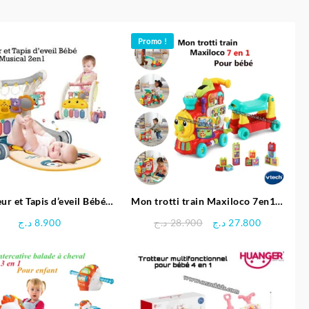
Promo !
ur et Tapis d’eveil Bébé
Mon trotti train Maxiloco 7en1 –
usical avec jouets
Vtech
Le
Le
د.ج
8.900
د.ج
28.900
د.ج
27.800
prix
prix
initial
actuel
était :
est :
28.900 د.ج.