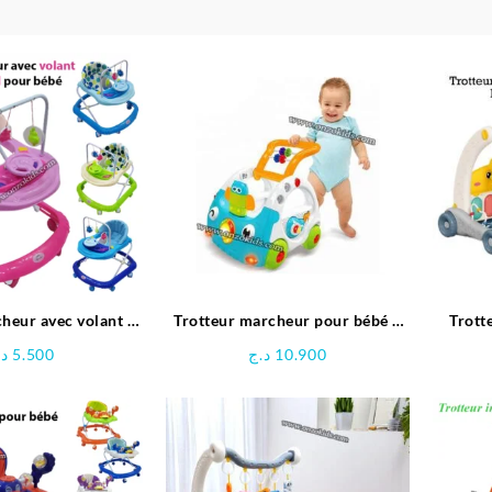
heur avec volant et
Trotteur marcheur pour bébé 3
Trotte
l pour bébé – Bébé
en 1
M
د.
5.500
د.ج
10.900
Love