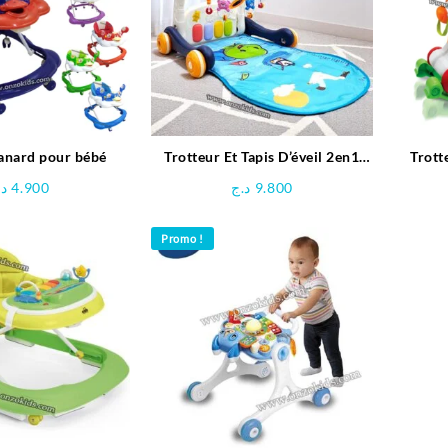
canard pour bébé
Trotteur Et Tapis D’éveil 2en1
Trott
avec musique et jouets
chev
د.
4.900
د.ج
9.800
Promo !