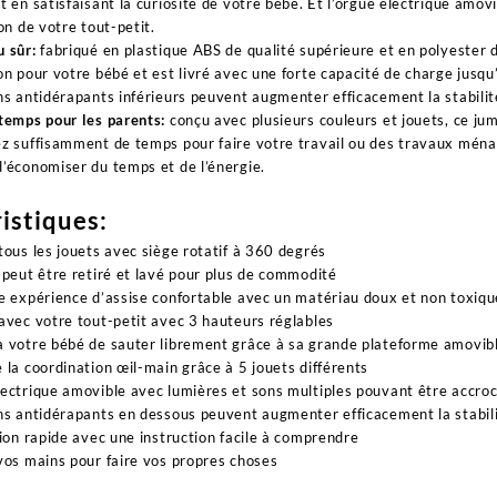
t en satisfaisant la curiosité de votre bébé. Et l’orgue électrique amo
ion de votre tout-petit.
 sûr:
fabriqué en plastique ABS de qualité supérieure et en polyester d
on pour votre bébé et est livré avec une forte capacité de charge jusqu
ns antidérapants inférieurs peuvent augmenter efficacement la stabilit
temps pour les parents:
conçu avec plusieurs couleurs et jouets, ce jum
z suffisamment de temps pour faire votre travail ou des travaux ménager
’économiser du temps et de l’énergie.
istiques:
tous les jouets avec siège rotatif à 360 degrés
 peut être retiré et lavé pour plus de commodité
e expérience d’assise confortable avec un matériau doux et non toxiqu
avec votre tout-petit avec 3 hauteurs réglables
 votre bébé de sauter librement grâce à sa grande plateforme amovib
 la coordination œil-main grâce à 5 jouets différents
ectrique amovible avec lumières et sons multiples pouvant être accro
ns antidérapants en dessous peuvent augmenter efficacement la stabil
tion rapide avec une instruction facile à comprendre
vos mains pour faire vos propres choses