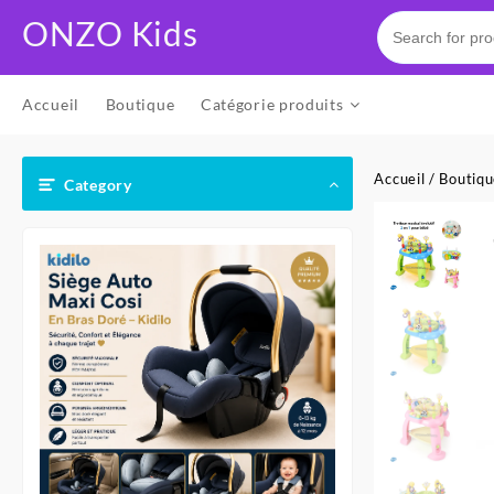
Skip
ONZO Kids
to
content
Accueil
Boutique
Catégorie produits
Accueil
/
Boutiq
Category