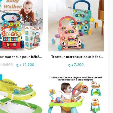
eur marcheur pour bébé
Trotteur marcheur pour bébé
2en1
Jilia
Le
Le
13.500
د.ج
12.900
د.ج
7.200
prix
prix
initial
actuel
était :
est :
12.900 د.ج.
13.500 د.ج.