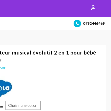
0792446469
teur musical évolutif 2 en 1 pour bébé –
a
.500
ur