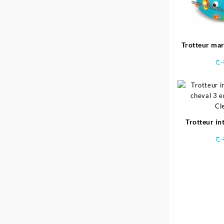
Trotteur ma
.ج
Trotteur in
cheval 3 e
.ج
Cl