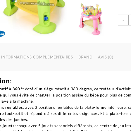
q
-
d
T
m
é
2
e
INFORMATIONS COMPLÉMENTAIRES
BRAND
AVIS (0)
1
p
b
-
ion:
H
tatif à 360 °:
doté d’un siège rotatif à 360 degrés, ce trotteur d’activi
ce qui vous évite de changer la position assise du bébé pour plus de co
t lavé à la machine.
rs réglables:
avec 3 positions réglables de la plate-forme inférieure, 
re tout-petit et répondre à ses différentes exigences. Et la plate-form
les des jambes.
s jouets:
conçu avec 5 jouets sensoriels différents, ce centre de jeu int