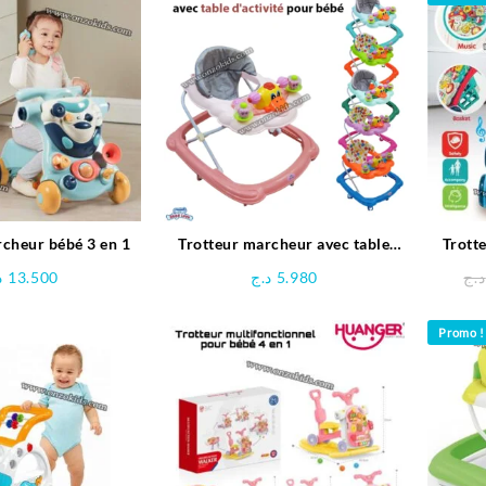
rcheur bébé 3 en 1
Trotteur marcheur avec table
Trott
d’activité pour bébé – Bébé Love
د
13.500
د.ج
5.980
د.ج
Promo !