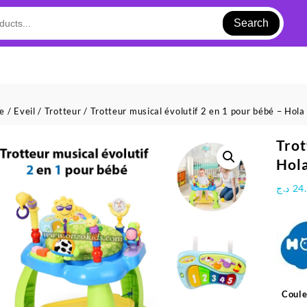
Search
ue
/
Eveil
/
Trotteur
/ Trotteur musical évolutif 2 en 1 pour bébé – Hola
Trot
Hol
د.ج
24
Coule