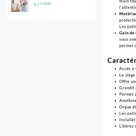
main tou
Multifonctionnel
د.ج
7.500
l’attent
Ergonomique - Aiebao
Matériau
protecti
Les pati
Gain de 
vous aye
permet d
Caractér
Accès à 
Le siège
Offre un
Grandit 
Permet à
Améliore
Orgue él
Les pati
Installa
Libérez 