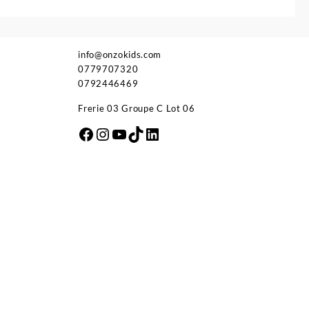
info@onzokids.com
0779707320
0792446469
Frerie 03 Groupe C Lot 06
Facebook
Instagram
YouTube
TikTok
LinkedIn