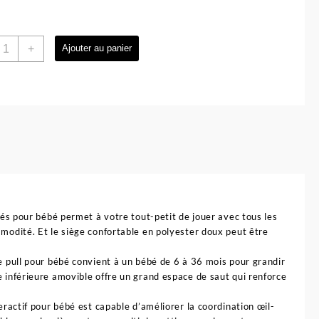
uantité
+
Ajouter au panier
e
rotteur
usical
volutif
n
our
ébé
ola
tés pour bébé permet à votre tout-petit de jouer avec tous les
mmodité. Et le siège confortable en polyester doux peut être
ce pull pour bébé convient à un bébé de 6 à 36 mois pour grandir
e inférieure amovible offre un grand espace de saut qui renforce
eractif pour bébé est capable d’améliorer la coordination œil-