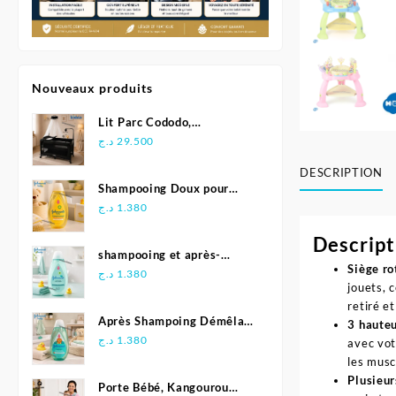
Nouveaux produits
Lit Parc Cododo,
Multifonction - Kidilo
د.ج
29.500
DESCRIPTION
Shampooing Doux pour
Bébé 500 ml - Johnson's
د.ج
1.380
Descript
shampooing et après-
Siège ro
shampoing 2en1 Soft &
د.ج
1.380
jouets, 
Shiny 500 ml - Johnson's
retiré e
Baby
Après Shampoing Démêlant
3 hauteu
pour bébé - Johnson'S Baby
د.ج
1.380
avec vot
les musc
Plusieur
Porte Bébé, Kangourou