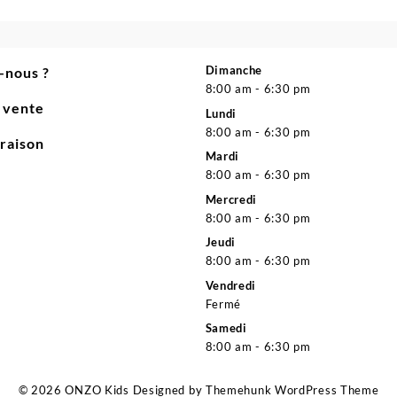
prix
prix
initial
actuel
était :
est :
27.800 د.ج.
28.900 د.ج.
Dimanche
-nous ?
8:00 am - 6:30 pm
e vente
Lundi
8:00 am - 6:30 pm
vraison
Mardi
8:00 am - 6:30 pm
Mercredi
8:00 am - 6:30 pm
Jeudi
8:00 am - 6:30 pm
Vendredi
Fermé
Samedi
8:00 am - 6:30 pm
© 2026
ONZO Kids
Designed by
Themehunk WordPress Theme