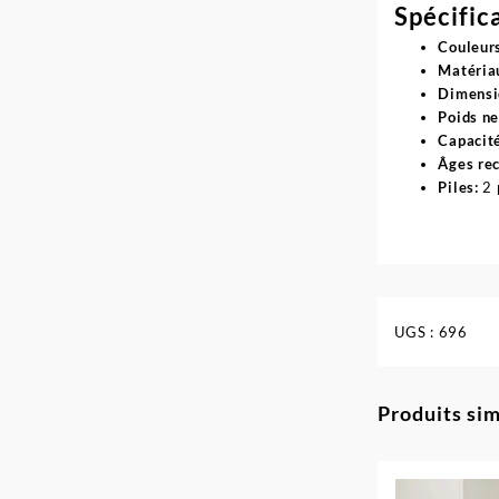
Spécific
Couleurs
Matéria
Dimensio
Poids ne
Capacité
Âges re
Piles:
2 
UGS :
696
Produits sim