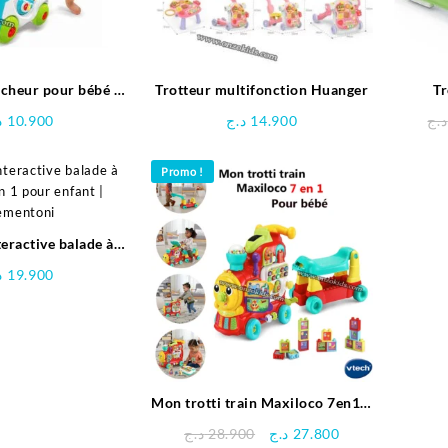
rcheur pour bébé 3
Trotteur multifonction Huanger
Tr
en 1
د
10.900
د.ج
14.900
د.ج
Promo !
teractive balade à
n 1 pour enfant |
د
19.900
ementoni
Mon trotti train Maxiloco 7en1 –
Vtech
Le
Le
د.ج
28.900
د.ج
27.800