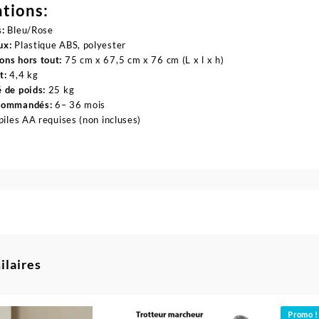
ations:
:
Bleu/Rose
ux:
Plastique ABS, polyester
ns hors tout:
75 cm x 67,5 cm x 76 cm (L x l x h)
t:
4,4 kg
 de poids:
25 kg
commandés:
6– 36 mois
piles AA requises (non incluses)
ilaires
Promo !