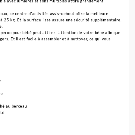
vible avec lumières et sons multiples attire grandement
oux, ce centre d’activités assis-debout offre la meilleure
’à 25 kg. Et la surface lisse assure une sécurité supplémentaire.
é.
peroo pour bébé peut attirer l’attention de votre bébé afin que
s. Et il est facile à assembler et à nettoyer, ce qui vous
e
le
ché au berceau
ité