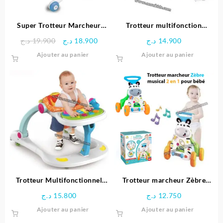
sur
la
page
Super Trotteur Marcheur
Trotteur multifonction
du
pour bébé – vtech
Huanger
Le
Le
د.ج
19.900
د.ج
18.900
د.ج
14.900
produit
prix
prix
Ajouter au panier
Ajouter au panier
initial
actuel
était :
est :
18.900 د.ج.
19.900 د.ج.
Trotteur Multifonctionnel
Trotteur marcheur Zèbre
4en1
musical 2 en 1 pour bébé
د.ج
15.800
د.ج
12.750
Ajouter au panier
Ajouter au panier