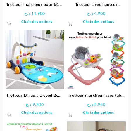
Trotteur marcheur pour bébé
Trotteur avec hauteur
– Abero
réglable pour bébé
د.ج
11.900
د.ج
4.900
Ce
Ce
Choix des options
Choix des options
produit
produit
a
a
plusieurs
plusieu
variations.
variatio
Les
Les
options
options
peuvent
peuven
être
être
choisies
choisie
sur
sur
la
la
page
page
Trotteur Et Tapis D’éveil 2en1
Trotteur marcheur avec table
du
du
avec musique et jouets
d’activité pour bébé – Bébé
د.ج
9.800
د.ج
5.980
produit
produit
Love
Ce
Ce
Choix des options
Choix des options
produit
produit
a
a
plusieurs
plusieu