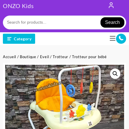
Skip
ONZO Kids
to
content
Search
Category
Accueil
/
Boutique
/
Eveil
/
Trotteur
/ Trotteur pour bébé