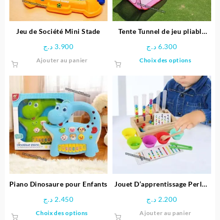
Jeu de Société Mini Stade
Tente Tunnel de jeu pliable
pour enfants
د.ج
3.900
د.ج
6.300
Ce
Ajouter au panier
Choix des options
produit
a
plusieu
variatio
Les
options
peuven
être
choisie
sur
la
page
Piano Dinosaure pour Enfants
Jouet D’apprentissage Perles
du
arc-en-ciel en Bois
د.ج
2.450
د.ج
2.200
produit
Ce
Choix des options
Ajouter au panier