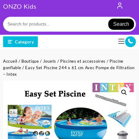
Skip
ONZO Kids
to
content
Search
Category
Accueil
/
Boutique
/
Jouets
/
Piscines et accessoires
/
Piscine
gonflable
/ Easy Set Piscine 244 x 61 cm Avec Pompe de Filtration
– Intex