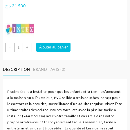
د.ج
21.500
quantité
Ajouter au panier
-
+
de
Easy
Set
DESCRIPTION
BRAND
AVIS (0)
Piscine
244
x
61
Piscine facile à installer pour que les enfants et la famille s’amusent
cm
à la maison ou à l’extérieur, PVC solide à trois couches, conçu pour
Avec
le confort et la sécurité, surveillance d’un adulte requise. Vivez l’été
Pompe
ultime : faites des éclaboussures tout l’été avec la piscine facile à
de
installer (244 x 61 cm) avec votre famille et vos amis dans votre
Filtration
propre arrière-cour ! Incroyablement facile à assembler, facile à
-
entretenir et amusant à posséder. La qualité et Les normes sont