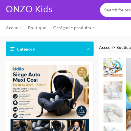
Skip
ONZO Kids
to
content
Accueil
Boutique
Catégorie produits
Accueil
/
Boutiq
Category