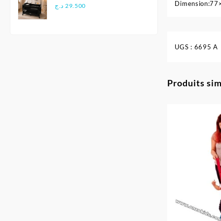
Dimension:7
Multifonction - Kidilo
د.ج
29.500
UGS :
6695 A
Produits sim