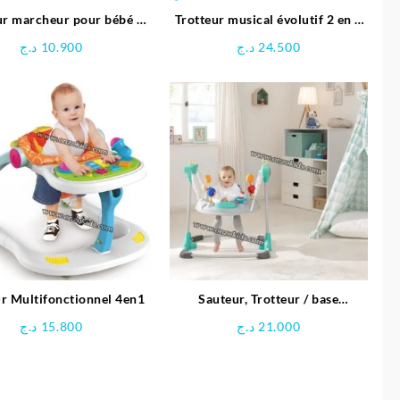
ur marcheur pour bébé 3
Trotteur musical évolutif 2 en 1
en 1
pour bébé – Hola
د.ج
10.900
د.ج
24.500
ur Multifonctionnel 4en1
Sauteur, Trotteur / base
d’activités Jump Around –
د.ج
15.800
د.ج
21.000
HAUCK