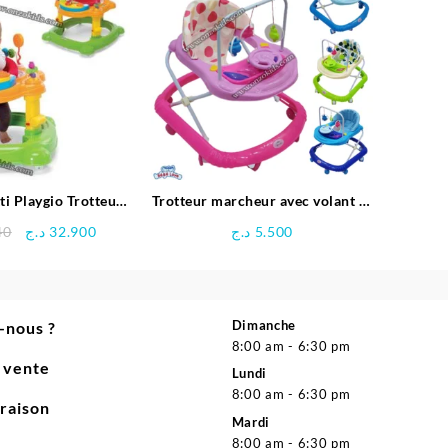
24.980 د.ج.
25.900 د.ج.
i Playgio Trotteur
Trotteur marcheur avec volant et
 de 6 mois à 12 kg,
jouet d’éveil pour bébé – Bébé
Le
Le
40
د.ج
32.900
د.ج
5.500
lticolore
Love
prix
prix
initial
actuel
était :
est :
32.900 د.ج.
34.840 د.ج.
Dimanche
-nous ?
8:00 am - 6:30 pm
e vente
Lundi
8:00 am - 6:30 pm
vraison
Mardi
8:00 am - 6:30 pm