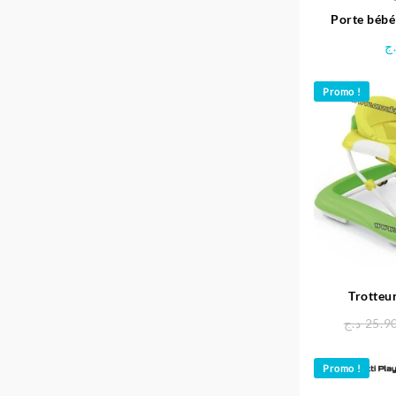
Porte bébé
S
ج
Promo !
Trotteu
GIOC
د.ج
25.9
Promo !