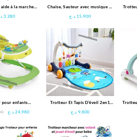
 aide à la marche
Chaise, Sauteur avec musique et
Trotte
evibebe
lumière pour bébé – tiibaby
د.
3.280
د.ج
15.900
r pour enfants
Trotteur Et Tapis D’éveil 2en1
Trotte
ANDO -CAM
avec musique et jouets
Le
Le
00
د.ج
24.980
د.ج
9.800
prix
prix
initial
actuel
était :
est :