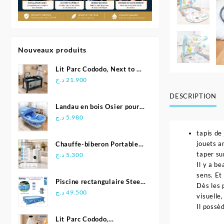
Nouveaux produits
Lit Parc Cododo, Next to Me
2en1 – Pingouin
د.ج
21.900
DESCRIPTION
Landau en bois Osier pour
bébé
د.ج
5.980
tapis de
jouets a
Chauffe-biberon Portable
taper su
pour Voyage
د.ج
5.300
Il y a b
sens. Et
Piscine rectangulaire Steel
Dès les 
Pro avec pompe de
د.ج
49.500
visuelle
filtration 300 x 201 x 66
Il possè
cm -Bestway
Lit Parc Cododo,