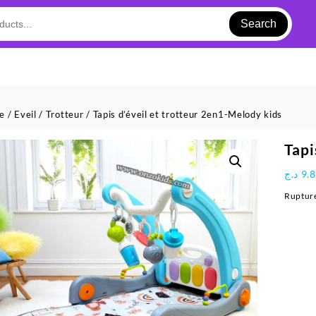
Search
ue
/
Eveil
/
Trotteur
/ Tapis d’éveil et trotteur 2en1-Melody kids
Tapi
د.ج
9.
Rupture