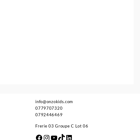
info@onzokids.com
0779707320
0792446469
Frerie 03 Groupe C Lot 06
Facebook
Instagram
YouTube
TikTok
LinkedIn