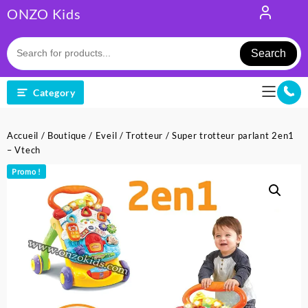
Skip
ONZO Kids
to
content
Search
Category
Accueil
/
Boutique
/
Eveil
/
Trotteur
/ Super trotteur parlant 2en1
– Vtech
Promo !