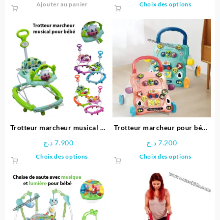
Ce
Ajouter au panier
Choix des options
produit
a
plusieu
variatio
Les
options
peuven
être
choisie
sur
la
page
Trotteur marcheur musical et
Trotteur marcheur pour bébé
du
Balançoire Minou
Jilia
د.ج
7.900
د.ج
7.200
produit
Ce
Ce
Choix des options
Choix des options
produit
produit
a
a
plusieurs
plusieu
variations.
variatio
Les
Les
options
options