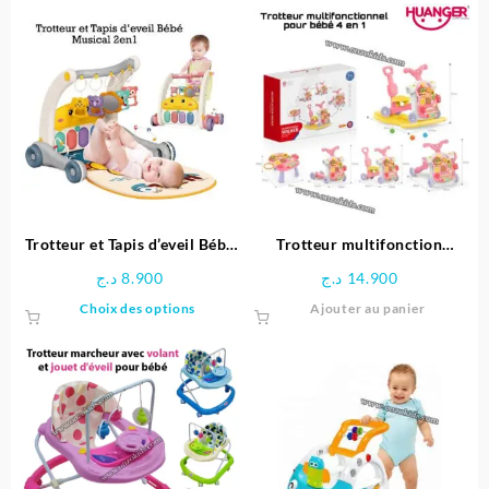
Trotteur et Tapis d’eveil Bébé
Trotteur multifonction
Musical avec jouets
Huanger
د.ج
8.900
د.ج
14.900
Ce
Choix des options
Ajouter au panier
produit
a
plusieurs
variations.
Les
options
peuvent
être