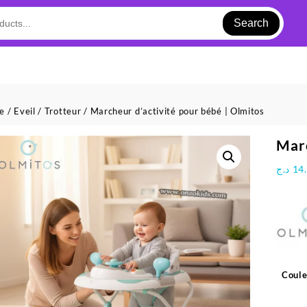
Search
ue
/
Eveil
/
Trotteur
/ Marcheur d’activité pour bébé | Olmitos
Marc
د.ج
14
Coule