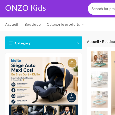
Skip
ONZO Kids
to
content
Accueil
Boutique
Catégorie produits
Accueil
/
Boutiq
Category