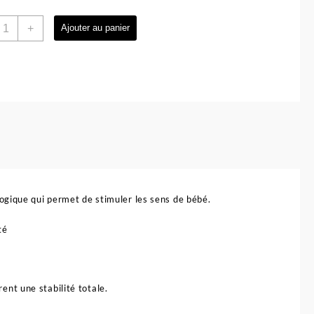
uantité
+
Ajouter au panier
e
archeur
'activité
our
ébé
lmitos
ogique qui permet de stimuler les sens de bébé.
té
ent une stabilité totale.