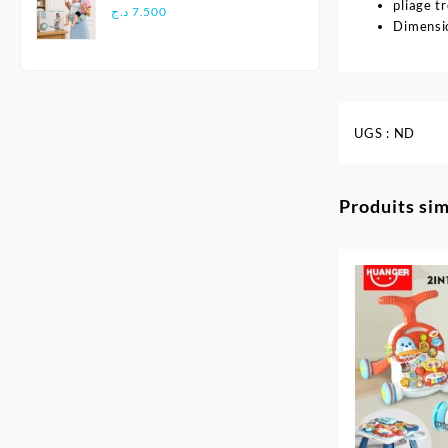
pliage tr
Multifonctionnel
د.ج
7.500
Dimensi
Ergonomique - Aiebao
UGS :
ND
Produits sim