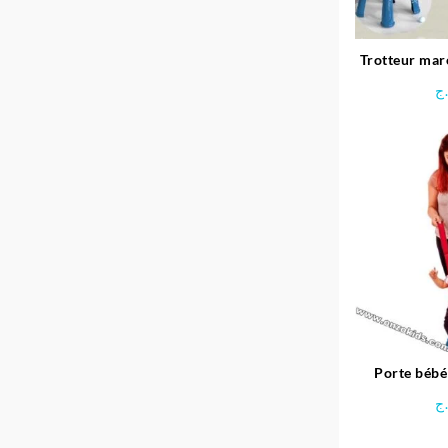
Trotteur mar
table d’activ
ج
Porte bébé
S
ج