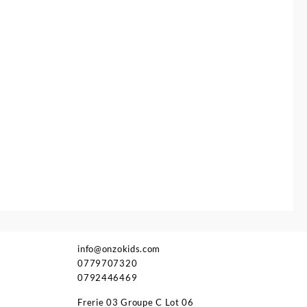
était :
est :
32.900 د.ج.
34.840 د.ج.
info@onzokids.com
0779707320
0792446469
Frerie 03 Groupe C Lot 06