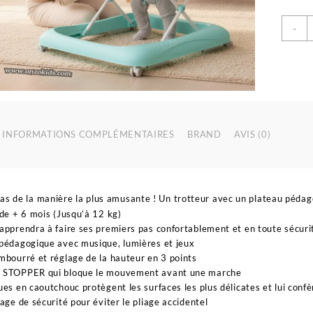
q
-
d
M
d
p
b
|
O
INFORMATIONS COMPLÉMENTAIRES
BRAND
AVIS (0)
as de la manière la plus amusante ! Un trotteur avec un plateau pédag
 de + 6 mois (Jusqu’à 12 kg)
apprendra à faire ses premiers pas confortablement et en toute sécuri
pédagogique avec musique, lumières et jeux
mbourré et réglage de la hauteur en 3 points
 STOPPER qui bloque le mouvement avant une marche
ues en caoutchouc protègent les surfaces les plus délicates et lui confèr
lage de sécurité pour éviter le pliage accidentel