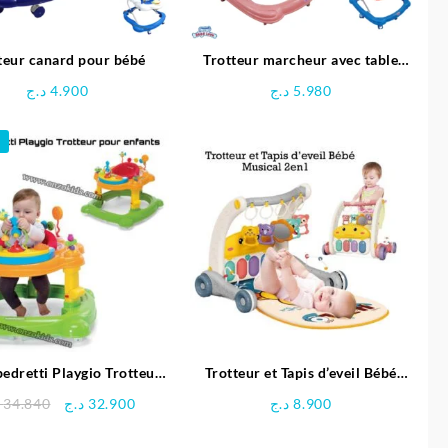
teur canard pour bébé
Trotteur marcheur avec table
d’activité pour bébé – Bébé Love
د.ج
4.900
د.ج
5.980
edretti Playgio Trotteur
Trotteur et Tapis d’eveil Bébé
nfants de 6 mois à 12 kg,
Musical avec jouets
Le
Le
34.840
د.ج
32.900
د.ج
8.900
multicolore
prix
prix
initial
actuel