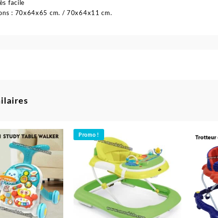
ès facile
ons : 70x64x65 cm. / 70x64x11 cm.
ilaires
Promo !