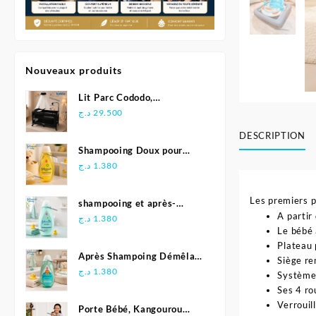
Nouveaux produits
Lit Parc Cododo,
Multifonction - Kidilo
د.ج
29.500
DESCRIPTION
Shampooing Doux pour
Bébé 500 ml - Johnson's
د.ج
1.380
Les premiers p
shampooing et après-
A partir
shampoing 2en1 Soft &
د.ج
1.380
Le bébé 
Shiny 500 ml - Johnson's
Plateau 
Baby
Après Shampoing Démêlant
Siège re
pour bébé - Johnson'S Baby
د.ج
1.380
Système
Ses 4 ro
Verrouil
Porte Bébé, Kangourou