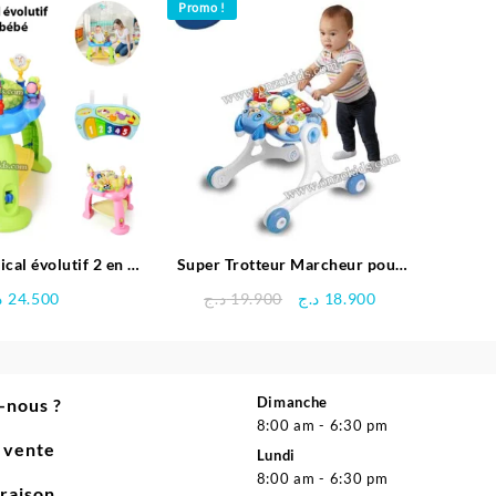
Promo !
 évolutif 2 en 1
Super Trotteur Marcheur pour
bébé – Hola
bébé – vtech
Le
Le
د
24.500
د.ج
19.900
د.ج
18.900
prix
prix
initial
actuel
était :
est :
18.900 د.ج.
19.900 د.ج.
Dimanche
-nous ?
8:00 am - 6:30 pm
e vente
Lundi
8:00 am - 6:30 pm
vraison