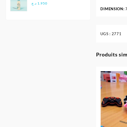
Douce - Biolane
د.ج
1.950
DIMENSION:
UGS :
2771
Produits sim