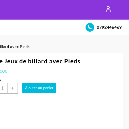
0792446469
illard avec Pieds
e Jeux de billard avec Pieds
.500
k
uantité
+
Ajouter au panier
e
able
eux
e
illard
vec
ieds