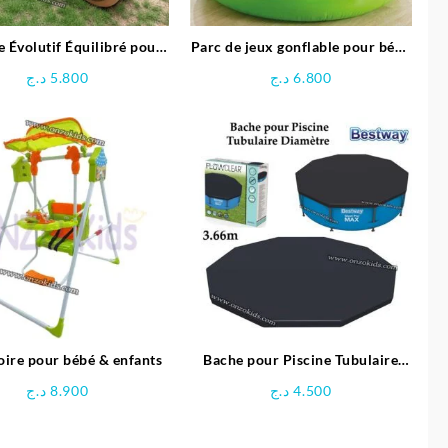
e Évolutif Équilibré pour
Parc de jeux gonflable pour bébé
enfant- Ferdi
Girafe – INTEX
د.ج
5.800
د.ج
6.800
oire pour bébé & enfants
Bache pour Piscine Tubulaire
Diamètre 3.66 M – Bestway
د.ج
8.900
د.ج
4.500