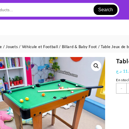
Search
ue
/
Jouets
/
Véhicule et Football
/
Billard & Baby Foot
/ Table Jeux de b
Tabl
د.ج
11
En stoc
q
-
d
T
J
d
b
a
P