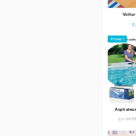
Voitur
télécom
ج
Promo !
Aspirateur
pisci
د.ج
14.9