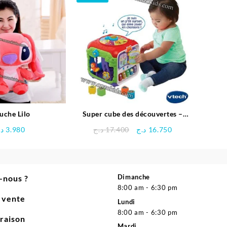
était :
est :
12.400 د.ج.
14.980 د.ج.
uche Lilo
Super cube des découvertes –
Vtech
Le
Le
د.
3.980
د.ج
17.400
د.ج
16.750
prix
prix
initial
actuel
était :
est :
16.750 د.ج.
17.400 د.ج.
Dimanche
-nous ?
8:00 am - 6:30 pm
e vente
Lundi
8:00 am - 6:30 pm
vraison
Mardi