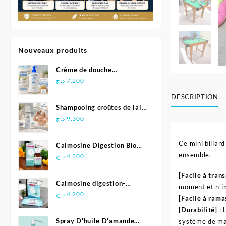
Nouveaux produits
Crème de douche
Relipidante - Neutraderm
د.ج
7.200
DESCRIPTION
Shampooing croûtes de lait
- Biolane
د.ج
9.300
Ce mini billard
Calmosine Digestion Bio
ensemble.
Bébé 100 ml
د.ج
4.300
[Facile à tran
Calmosine digestion-
moment et n’im
Biolane
د.ج
4.200
[Facile à rama
[Durabilité]
: 
Spray D'huile D'amande
système de mat