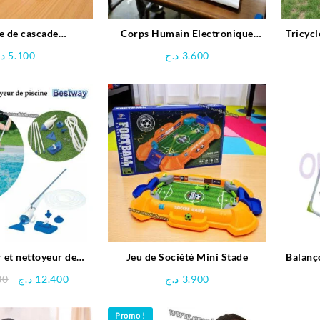
e de cascade
Corps Humain Electronique
Tricycl
mandée Stitch
Interactif pour enfant
د.
5.100
د.ج
3.600
 et nettoyeur de
Jeu de Société Mini Stade
Balanç
ne – Bestway
Le
Le
80
د.ج
12.400
د.ج
3.900
prix
prix
initial
actuel
Promo !