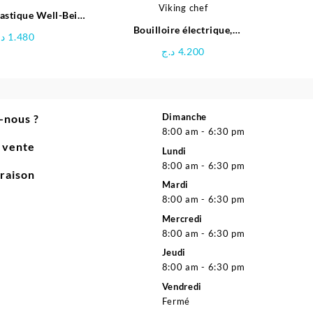
18.900 د.ج.
21.000 د.ج.
32.000 د.ج.
34.000 د.ج.
lastique Well-Being
 (4M+) 330ml
Bouilloire électrique,
د.
1.480
Préparateur biberon pour bébé -
د.ج
4.200
Viking chef
Dimanche
-nous ?
8:00 am - 6:30 pm
e vente
Lundi
8:00 am - 6:30 pm
vraison
Mardi
8:00 am - 6:30 pm
Mercredi
8:00 am - 6:30 pm
Jeudi
8:00 am - 6:30 pm
Vendredi
Fermé