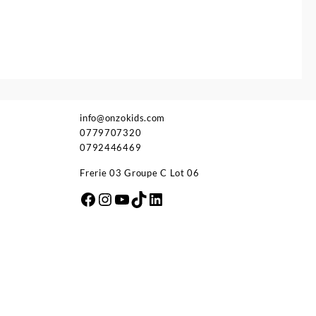
2.600 د.ج.
2.980 د.ج.
info@onzokids.com
0779707320
0792446469
Frerie 03 Groupe C Lot 06
Facebook
Instagram
YouTube
TikTok
LinkedIn