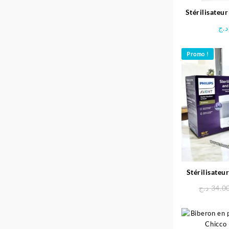
Stérilisateu
د.ج
Promo !
Stérilisateu
3en1 Premi
د.ج
34.0