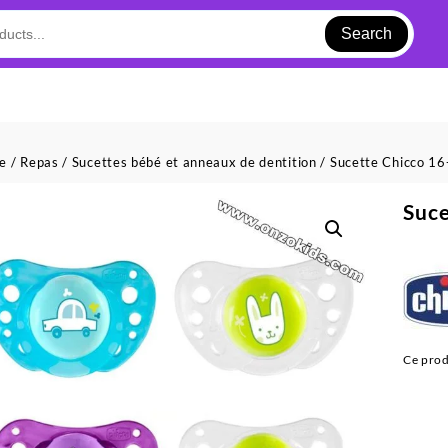
Search
ue
/
Repas
/
Sucettes bébé et anneaux de dentition
/ Sucette Chicco 16
Suce
Ce prod