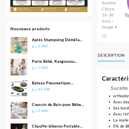
Nouveaux produits
Après Shampoing Démêlant
pour bébé - Johnson'S Baby
د.ج
1.380
DESCRIPTION
Porte Bébé, Kangourou
Multifonctionnel
د.ج
7.500
Ergonomique - Aiebao
Caractéri
Bateau Pneumatique
Sucette a
Gonflable Seahawk 3 -
د.ج
32.400
INTEX
orthodon
Avec des
Coussin de Bain pour Bébe -
Ses bord
Sevibebe
د.ج
2.980
Avec l’e
La malle
Chauffe-biberon Portable
0% de B