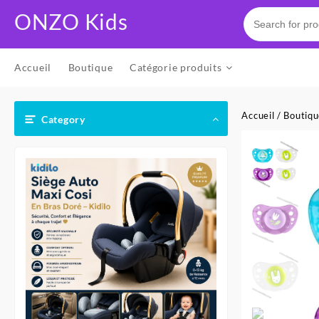
Skip
ONZO Kids
to
content
Accueil
Boutique
Catégorie produits
Accueil
/
Boutiq
Category