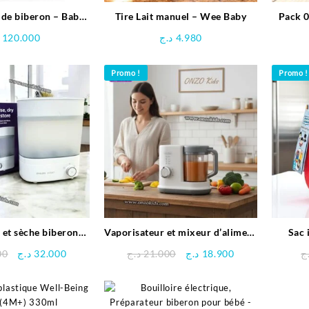
r de biberon – Baby
Tire Lait manuel – Wee Baby
Pack 0
Brezza
and N
120.000
د.ج
4.980
Promo !
Promo !
r et sèche biberons
Vaporisateur et mixeur d’aliment
Sac 
um– Avent Philips
pour bébé – Kids heaven
Le
Le
Le
Le
00
د.ج
32.000
د.ج
21.000
د.ج
18.900
ج
prix
prix
prix
prix
initial
actuel
initial
actuel
était :
est :
était :
est :