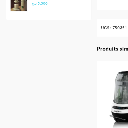
pour Voyage
د.ج
5.300
UGS :
750351
Produits sim