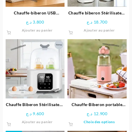
Chauffe-biberon USB
Chauffe biberon Stérilisateur
Rechargeable Avec Lampe
2en1 – Chicco
د.ج
3.800
د.ج
18.700
Ajouter au panier
Ajouter au panier
Chauffe Biberon Stérilisateur
Chauffe-Biberon portable
Multifonction 6 en 1
rechergeable pour bébé
د.ج
9.600
د.ج
12.900
Ce
Ajouter au panier
Choix des options
produit