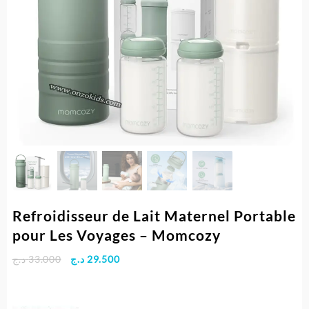
Refroidisseur de Lait Maternel Portable
pour Les Voyages – Momcozy
Le
Le
د.ج
33.000
د.ج
29.500
prix
prix
initial
actuel
était :
est :