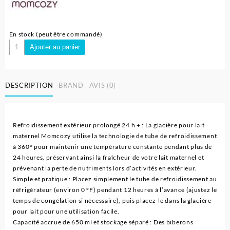
29.500 د.ج.
33.000 د.ج.
En stock (peut être commandé)
quantité
Ajouter au panier
de
Refroidisseur
de
DESCRIPTION
BRAND
AVIS (0)
Lait
Maternel
Portable
pour
Refroidissement extérieur prolongé 24 h + : La glacière pour lait
Les
maternel Momcozy utilise la technologie de tube de refroidissement
Voyages
à 360° pour maintenir une température constante pendant plus de
-
24 heures, préservant ainsi la fraîcheur de votre lait maternel et
Momcozy
prévenant la perte de nutriments lors d’activités en extérieur.
Simple et pratique : Placez simplement le tube de refroidissement au
réfrigérateur (environ 0 °F) pendant 12 heures à l’avance (ajustez le
temps de congélation si nécessaire), puis placez-le dans la glacière
pour lait pour une utilisation facile.
Capacité accrue de 650 ml et stockage séparé : Des biberons