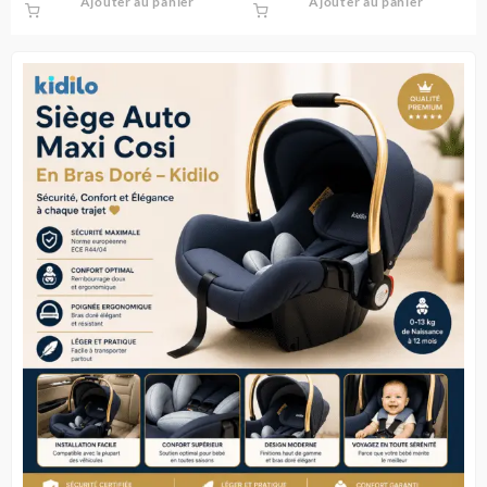
Ajouter au panier
Ajouter au panier
initial
actue
était :
est :
16.900 د.ج.