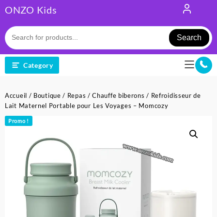
Skip
ONZO Kids
to
content
Search
Category
Accueil
/
Boutique
/
Repas
/
Chauffe biberons
/ Refroidisseur de
Lait Maternel Portable pour Les Voyages – Momcozy
Promo !