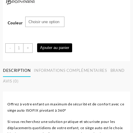
38.500 د.ج.
41.000 د.ج.
Couleur
quantité
Ajouter au panier
-
+
de
Siège
auto
DESCRIPTION
INFORMATIONS COMPLÉMENTAIRES
BRAND
isofix
pivotant
AVIS (0)
360°
–
Popypapa
|
Offrez à votre enfant un maximum de sécurité et de confort avec ce
Anna
siège auto ISOFIX pivotant à 360°
Si vous recherchez une solution pratique et sécurisée pour les
déplacements quotidiens de votre enfant, ce siège auto est le choix