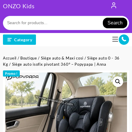
Skip
ONZO Kids
to
content
Search
Category
Accueil
/
Boutique
/
Siège auto & Maxi cosi
/
Siège auto 0 - 36
Kg
/ Siège auto isofix pivotant 360° – Popypapa | Anna
Promo !