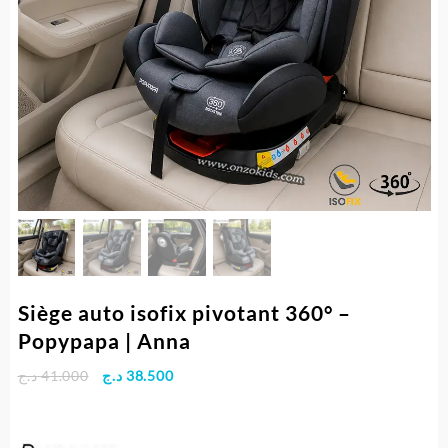
Siège auto isofix pivotant 360° –
Popypapa | Anna
Le
Le
د.ج
41.000
د.ج
38.500
prix
prix
initial
actuel
était :
est :