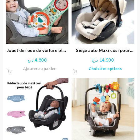
Les
options
peuvent
être
choisies
sur
la
page
Jouet de roue de voiture plus
Siège auto Maxi cosi pour
du
facile à conduire | Vivakids
bébé de luxe – kidilo
د.ج
4.800
د.ج
14.500
produit
Ce
Ajouter au panier
Choix des options
produit
a
plusieu
variatio
Les
options
peuven
être
choisie
sur
la