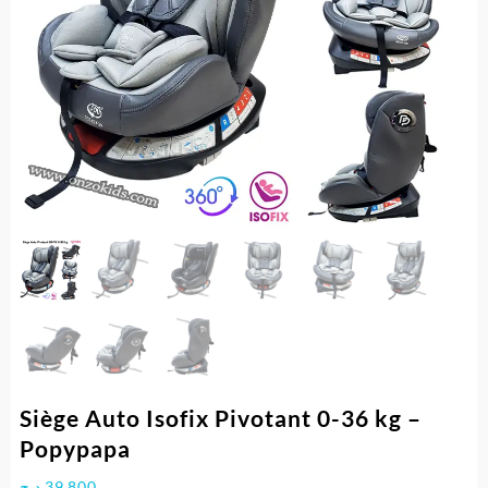
Siège Auto Isofix Pivotant 0-36 kg –
Popypapa
د.ج
39.800