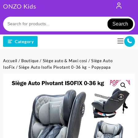
Skip
ONZO Kids
to
content
Search
Category
Accueil
/
Boutique
/
Siège auto & Maxi cosi
/
Siège Auto
IsoFix
/ Siège Auto Isofix Pivotant 0-36 kg – Popypapa