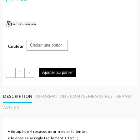
Couleur
quantité
Ajouter au panier
-
+
de
Siège
Auto
DESCRIPTION
INFORMATIONS COMPLÉMENTAIRES
BRAND
Isofix
Pivotant
AVIS (0)
0-
36
kg
–
• équipé de 4 rosaces pour niveler la tente ;
Popypapa
• le dossier se règle facilement à 165° ;