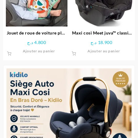
être
choisies
sur
la
page
Jouet de roue de voiture plus
Maxi cosi Meet juva™ classic
du
facile à conduire | Vivakids
– JOIE
د.ج
4.800
د.ج
18.900
produit
Ajouter au panier
Ajouter au panier