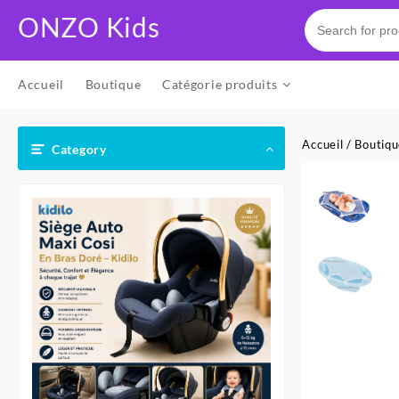
Skip
ONZO Kids
to
content
Accueil
Boutique
Catégorie produits
Accueil
/
Boutiq
Category