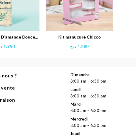
e D’amande Douce –
Kit manucure Chicco
Biolane
د.
1.950
د.ج
1.280
Dimanche
-nous ?
8:00 am - 6:30 pm
e vente
Lundi
8:00 am - 6:30 pm
vraison
Mardi
8:00 am - 6:30 pm
Mercredi
8:00 am - 6:30 pm
Jeudi