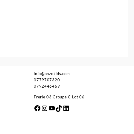
info@onzokids.com
0779707320
0792446469
Frerie 03 Groupe C Lot 06
Facebook
Instagram
YouTube
TikTok
LinkedIn