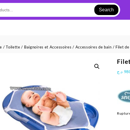
Search
ue
/
Toilette
/
Baignoires et Accessoires
/
Accessoires de bain
/ Filet d
File
د.ج
98
Rupture