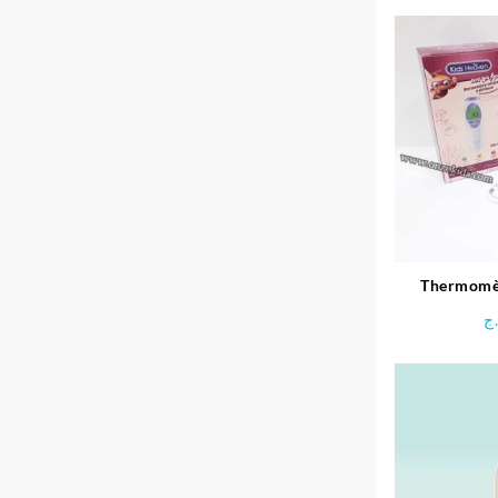
Thermomèt
frontal
ج