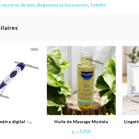
ccessoires de bain
,
Baignoires et Accessoires
,
Toilette
ilaires
ètre digital –
Huile de Massage Mustela
Lingett
artCare
د.ج
3.250