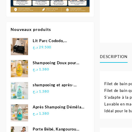
Nouveaux produits
Lit Parc Cododo,
Multifonction - Kidilo
د.ج
29.500
DESCRIPTION
Shampooing Doux pour
Bébé 500 ml - Johnson's
د.ج
1.380
Filet de bain 
shampooing et après-
Filet de bain q
shampoing 2en1 Soft &
د.ج
1.380
Shiny 500 ml - Johnson's
S’adapte à la 
Baby
Lavable en ma
Après Shampoing Démêlant
Idéal pour le b
pour bébé - Johnson'S Baby
د.ج
1.380
Porte Bébé, Kangourou