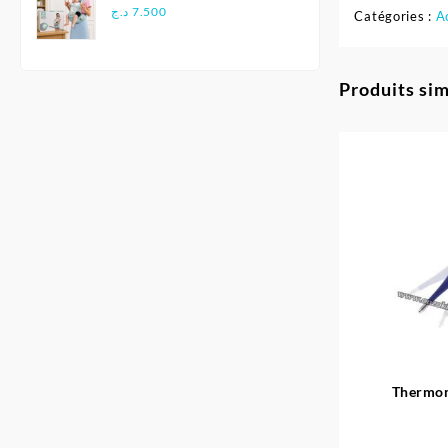
Multifonctionnel
د.ج
7.500
Catégories :
A
Ergonomique - Aiebao
Produits sim
Thermom
Sm