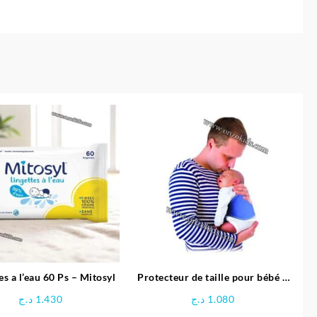
es a l’eau 60 Ps – Mitosyl
Protecteur de taille pour bébé –
Sevibebe
د.ج
1.430
د.ج
1.080