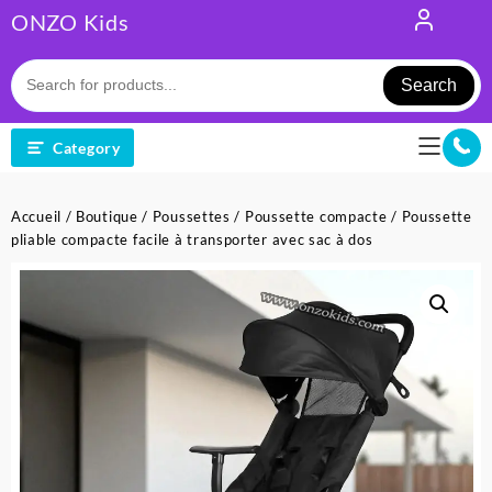
Skip
ONZO Kids
to
content
Search
Category
Accueil
/
Boutique
/
Poussettes
/
Poussette compacte
/ Poussette
pliable compacte facile à transporter avec sac à dos