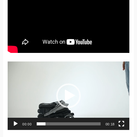
Lecteur
vidéo
00:00
00:18