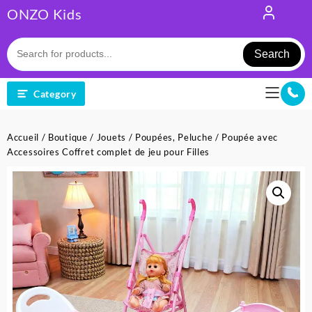
Skip
ONZO Kids
to
content
Search
Category
Accueil
/
Boutique
/
Jouets
/
Poupées, Peluche
/ Poupée avec
Accessoires Coffret complet de jeu pour Filles