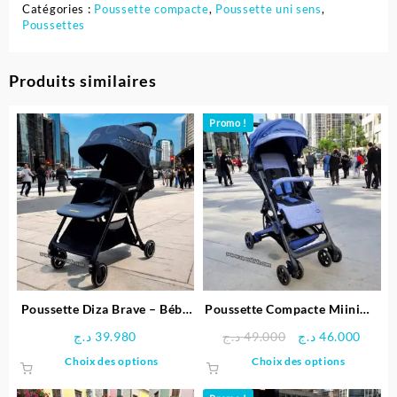
Catégories :
Poussette compacte
,
Poussette uni sens
,
Poussettes
Produits similaires
Promo !
Poussette Diza Brave – Bébé
Poussette Compacte Miinimo
confort
3 – Chicco
Le
Le
د.ج
39.980
د.ج
49.000
د.ج
46.000
prix
prix
Ce
Ce
Choix des options
Choix des options
initial
actue
produit
produit
était :
est :
a
a