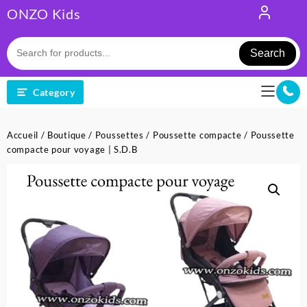
Skip
ONZO Kids
to
content
Search
Category
Accueil
/
Boutique
/
Poussettes
/
Poussette compacte
/ Poussette
compacte pour voyage | S.D.B