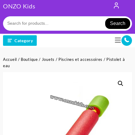
Skip
ONZO Kids
to
content
Search
Category
Accueil
/
Boutique
/
Jouets
/
Piscines et accessoires
/ Pistolet à
eau