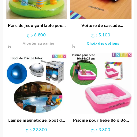
choisie
sur
la
page
Parc de jeux gonflable pour
Voiture de cascade
du
bébé Girafe – INTEX
télécommandée Stitch
د.ج
6.800
د.ج
5.100
produit
Ce
Ajouter au panier
Choix des options
produit
a
plusieu
variatio
Les
options
peuven
être
choisie
sur
la
page
Lampe magnétique, Spot de
Piscine pour bébé 86 x 86x
du
Piscine LED – Intex
25 cm -INTEX
د.ج
22.300
د.ج
3.300
produit