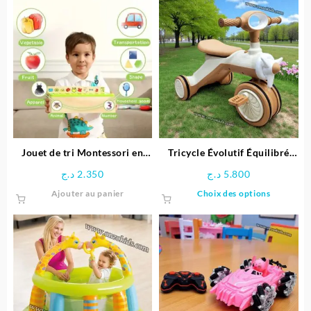
Jouet de tri Montessori en
Tricycle Évolutif Équilibré
bois éducative
pour enfant- Ferdi
د.ج
2.350
د.ج
5.800
Ce
Ajouter au panier
Choix des options
produit
a
plusieu
variatio
Les
options
peuven
être