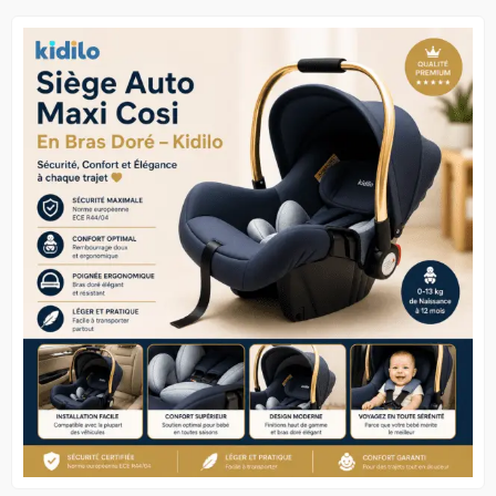
était :
est :
69.800 د.ج.
75.000 د.ج.