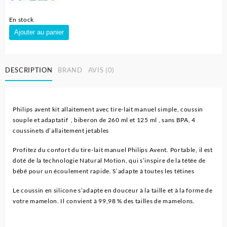
En stock
quantité
Ajouter au panier
de
Pack
Tire
DESCRIPTION
BRAND
AVIS (0)
Lait
Manuel
-
Philips
Philips avent kit allaitement avec tire-lait manuel simple, coussin
Avent
souple et adaptatif , biberon de 260 ml et 125 ml , sans BPA, 4
coussinets d’allaitement jetables
Profitez du confort du tire-lait manuel Philips Avent. Portable, il est
doté de la technologie Natural Motion, qui s’inspire de la tétée de
bébé pour un écoulement rapide. S’adapte à toutes les tétines
Le coussin en silicone s’adapte en douceur à la taille et à la forme de
votre mamelon. Il convient à 99,98 % des tailles de mamelons.