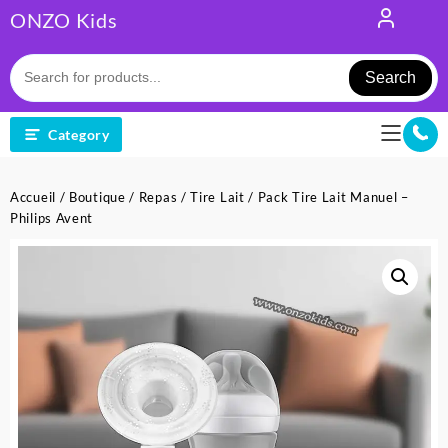
Skip
ONZO Kids
to
content
Search
Category
Accueil
/
Boutique
/
Repas
/
Tire Lait
/ Pack Tire Lait Manuel –
Philips Avent