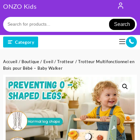
Skip
ONZO Kids
to
content
Search
Category
Accueil
/
Boutique
/
Eveil
/
Trotteur
/ Trotteur Multifonctionnel en
Bois pour Bébé – Baby Walker