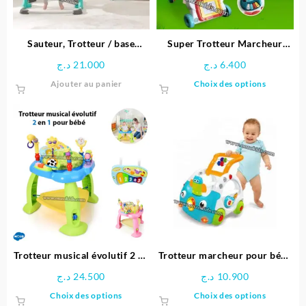
sur
la
page
Sauteur, Trotteur / base
Super Trotteur Marcheur
du
d’activités Jump Around –
Bébé, Baby Walker
د.ج
21.000
د.ج
6.400
produit
HAUCK
Multifonction Avec Music
Ce
Ajouter au panier
Choix des options
produit
a
plusieu
variatio
Les
options
peuven
être
choisie
sur
la
page
Trotteur musical évolutif 2 en
Trotteur marcheur pour bébé
du
1 pour bébé – Hola
3 en 1
د.ج
24.500
د.ج
10.900
produit
Ce
Ce
Choix des options
Choix des options