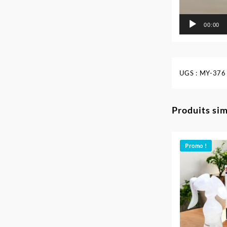
00:00
UGS :
MY-376
Produits sim
Promo !