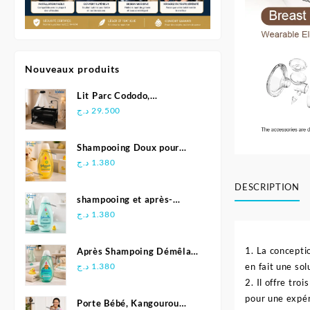
Nouveaux produits
Lit Parc Cododo,
Multifonction - Kidilo
د.ج
29.500
Shampooing Doux pour
Bébé 500 ml - Johnson's
د.ج
1.380
DESCRIPTION
shampooing et après-
shampoing 2en1 Soft &
د.ج
1.380
Shiny 500 ml - Johnson's
Baby
1. La concepti
Après Shampoing Démêlant
pour bébé - Johnson'S Baby
د.ج
1.380
en fait une solu
2. Il offre tr
pour une expér
Porte Bébé, Kangourou