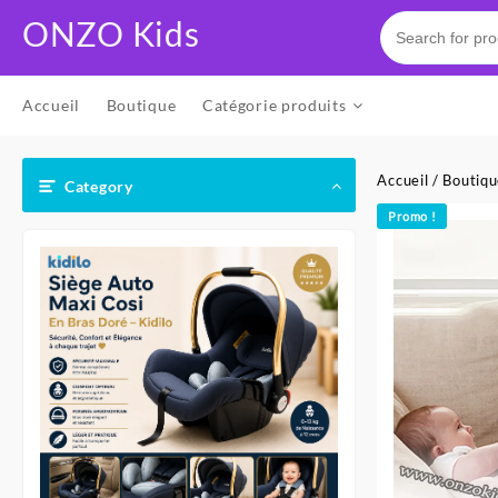
Skip
ONZO Kids
to
content
Accueil
Boutique
Catégorie produits
Accueil
/
Boutiq
Category
Promo !