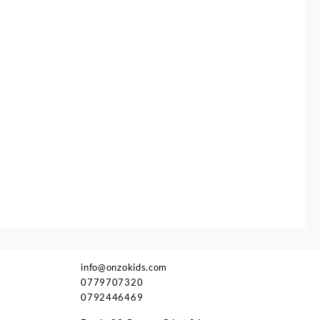
initial
actuel
initial
actuel
était :
est :
était :
est :
17.900 د.ج.
69.800 د.ج.
75.000 د.ج.
info@onzokids.com
0779707320
0792446469