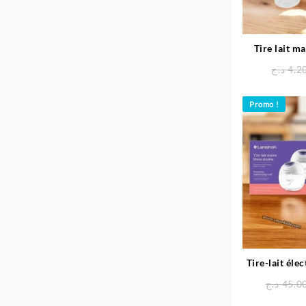
Tire lait 
د.ج
4.2
Promo !
Tire-lait éle
Double Po
د.ج
45.0