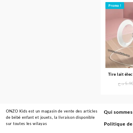
Promo !
Tire lait éle
avanc
د.ج
5.9
ONZO Kids est un magasin de vente des articles
Qui sommes
de bébé enfant et jouets, la livraison disponible
Politique d
sur toutes les wilayas