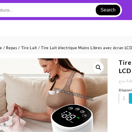
Search
ue
/
Repas
/
Tire Lait
/ Tire Lait électrique Mains Libres avec écran L
Tire
LCD
د.ج
7.
Dispon
quanti
de
Tire
Lait
électri
Mains