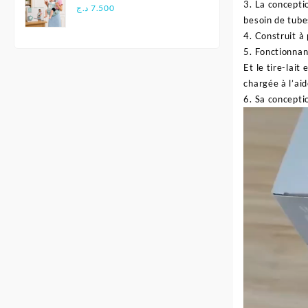
3. La conceptio
Multifonctionnel
د.ج
7.500
besoin de tubes
Ergonomique - Aiebao
4. Construit à 
5. Fonctionnan
Et le tire-lai
chargée à l’ai
6. Sa concepti
Lecteur
vidéo