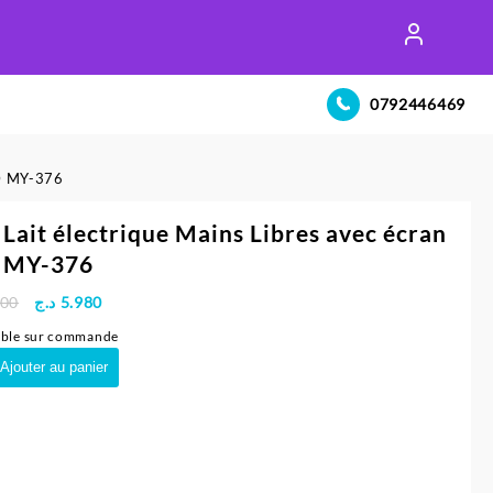
0792446469
CD MY-376
 Lait électrique Mains Libres avec écran
 MY-376
Le
Le
400
د.ج
5.980
prix
prix
ible sur commande
initial
actuel
té
Ajouter au panier
était :
est :
5.980 د.ج.
7.400 د.ج.
que