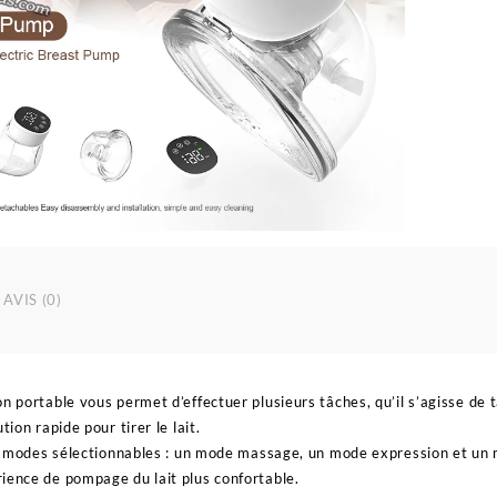
Libres
avec
écran
LCD
MY-
376
AVIS (0)
on portable vous permet d’effectuer plusieurs tâches, qu’il s’agisse de
tion rapide pour tirer le lait.
ois modes sélectionnables : un mode massage, un mode expression et un
ience de pompage du lait plus confortable.