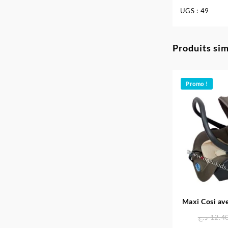
UGS :
49
Produits sim
Promo !
Maxi Cosi ave
– 
د.ج
12.4