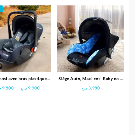
cosi avec bras plastique
Siège Auto, Maxi cosi Baby no –
ur bébé – Baby Gaté
Local
Plage
د
9.800
–
د.ج
9.900
د.ج
3.980
de
prix :
9.800 د.ج
à
9.900 د.ج