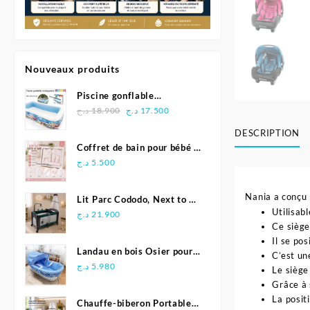
Nouveaux produits
Piscine gonflable
Le
Le
rectangulaire 305 x 183 x
د.ج
18.900
د.ج
17.500
prix
prix
56 cm - INTEX
DESCRIPTION
initial
actuel
Coffret de bain pour bébé 5
était :
est :
pièces - Bebelinna
د.ج
5.500
17.500 د.ج.
18.900 د.ج.
Nania a conçu 
Lit Parc Cododo, Next to Me
Utilisab
2en1 – Pingouin
د.ج
21.900
Ce siège
Il se po
Landau en bois Osier pour
C’est un
bébé
د.ج
5.980
Le siège
Grâce à 
La posit
Chauffe-biberon Portable