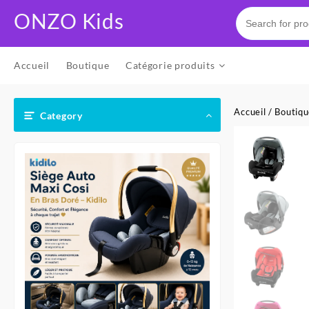
Skip
ONZO Kids
to
content
Accueil
Boutique
Catégorie produits
Accueil
/
Boutiq
Category