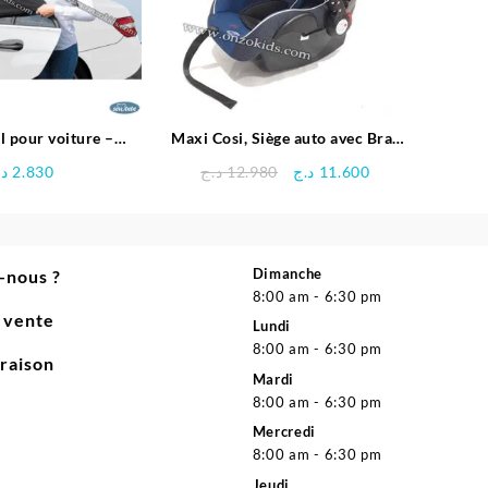
l pour voiture –
Maxi Cosi, Siège auto avec Bras
eviBebe
aluminium – Pingouin
Le
Le
د.
2.830
د.ج
12.980
د.ج
11.600
prix
prix
initial
actuel
était :
est :
11.600 د.ج.
12.980 د.ج.
Dimanche
-nous ?
8:00 am - 6:30 pm
e vente
Lundi
8:00 am - 6:30 pm
vraison
Mardi
8:00 am - 6:30 pm
Mercredi
8:00 am - 6:30 pm
Jeudi