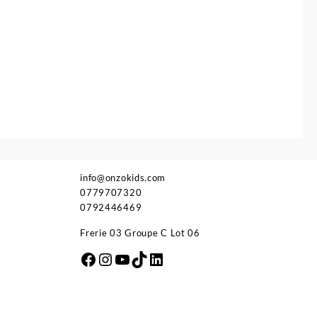
info@onzokids.com
0779707320
0792446469
Frerie 03 Groupe C Lot 06
Facebook
Instagram
YouTube
TikTok
LinkedIn