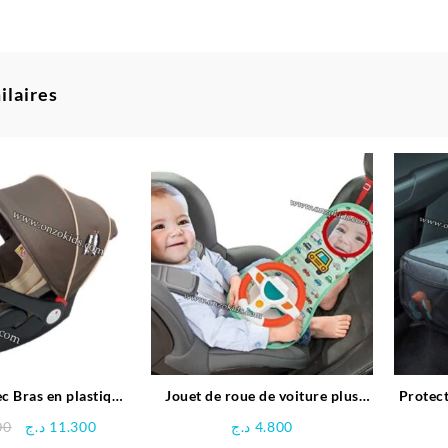
ilaires
c Bras en plastique
Jouet de roue de voiture plus
Protect
Pingouin
facile à conduire | Vivakids
Le
Le
00
د.ج
11.300
د.ج
4.800
prix
prix