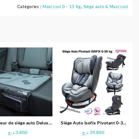
Catégories :
Maxi cosi 0 - 13 Kg
,
Siège auto & Maxi cosi
eur de siège auto Deluxe
Siège Auto Isofix Pivotant 0-36
– Free on
kg – Popypapa
د.ج
3.800
د.ج
39.800