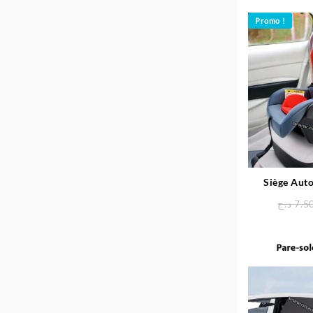
Promo !
Siège Auto
Alumini
د.ج
7.5