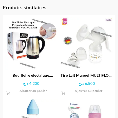
Produits similaires
Bouilloire électrique,
Tire Lait Manuel MULTIFLOW
Préparateur biberon pour
– Tigex
د.ج
4.200
د.ج
6.500
bébé -Viking chef
Ajouter au panier
Ajouter au panier