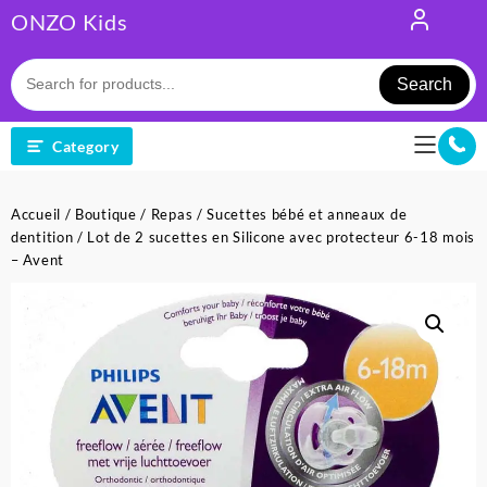
Skip
ONZO Kids
to
content
Search
Category
Accueil
/
Boutique
/
Repas
/
Sucettes bébé et anneaux de
dentition
/ Lot de 2 sucettes en Silicone avec protecteur 6-18 mois
– Avent